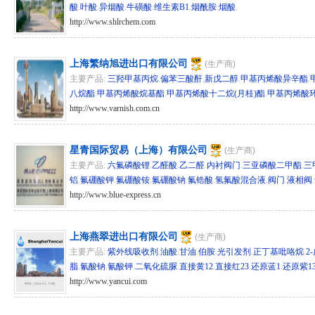
酸
.
叶酸
.
异烟酸
.
牛磺酸
.
维生素B1
.
烟酰胺
.
烟酸
.
http://www.shlrchem.com
hg/sh 84702
上海繁纳旭进出口有限公司
(生产商)
主要产品:
三羟甲基丙烷
.
偏苯三酸酐
.
新戊二醇
.
甲基丙烯酸异辛酯
.
八烷酯
.
甲基丙烯酸烷基酯
.
甲基丙烯酸十二烷(月桂)酯
.
甲基丙烯酸
http://www.varnish.com.cn
hg/sh 30584
星青国际贸易（上海）有限公司
(生产商)
主要产品:
六氟磷酸锂
.
乙醛酸
.
乙二醛
.
内衬阀门
.
三亚磷酸二甲酯
.
三
铝
.
氟硼酸钾
.
氟硼酸铵
.
氟硼酸钠
.
氟锆酸
.
氢氟酸混合液
.
阀门
.
液相阀
.
http://www.blue-express.cn
hg/sh 28367
上海燕翠进出口有限公司
(生产商)
主要产品:
紫外线吸收剂
.
油酸
.
甘油
.
伯胺
.
光引发剂
.
正丁基吡咯烷
.
2
脂
.
氰酸钠
.
氰酸钾
.
二氧化硫脲
.
直接黄12
.
直接红23
.
还原蓝1
.
还原紫1
http://www.yancui.com
hg/sh 20771