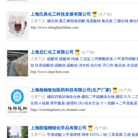
上海氏典化工科技发展有限公司
(生产商)
主要产品:
碘化钠
.
聚乙烯吡咯烷酮
.
海藻酸钠
.
氯化银
.
三碘化铑
.
碘化
http://www.shanghaishidian.com
hg/sd 276007
上海启仁化工有限公司
(生产商)
主要产品:
硫酸镁
.
硫酸钠
.
纯碱
.
工业盐
.
2-丙烯酰胺基-2-甲基丙磺酸
.
钡
.
轻质碳酸钡
.
碳酸钡
.
碳酸钡
.
消光粉
.
钛白粉
.
开口剂
.
氯化铵
.
农业级
http://www.shqrchem.com
hg/sd 270822
上海格物致知医药科技有限公司(生产厂家)
(生产商)
主要产品:
硼烷四氢呋喃络合物
.
硼烷二甲硫醚络合物
.
硼烷-N,N-
化锂
.
d-核糖
.
苯甲酰基-腺嘌呤
.
(R)-缩水甘油
.
十一烷酮
.
4-二甲基氨
https://scientiapharm.cn.chemnet.com/
hg/sh 89592
上海朗瑞精细化学品有限公司
(生产商)
主要产品:
甲基磺酸
.
2-甲基咪唑
.
咪唑
.
EDTA二钠
.
三苯基膦
.
乙腈
.
硫