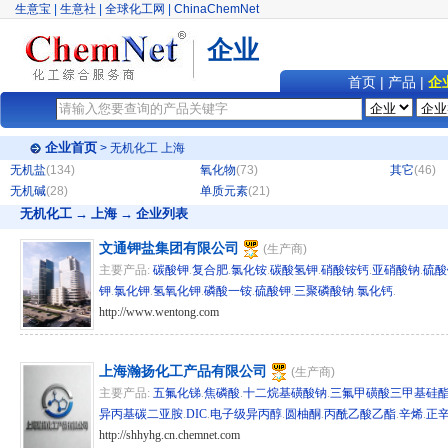
生意宝
|
生意社
|
全球化工网
|
ChinaChemNet
企业
首页
|
产品
|
企
企业首页
>
无机化工
上海
无机盐
(134)
氧化物
(73)
其它
(46)
无机碱
(28)
单质元素
(21)
无机化工
→ 上海 → 企业列表
文通钾盐集团有限公司
(生产商)
主要产品:
碳酸钾
.
复合肥
.
氯化铵
.
碳酸氢钾
.
硝酸铵钙
.
亚硝酸钠
.
硫酸
钾
.
氯化钾
.
氢氧化钾
.
磷酸一铵
.
硫酸钾
.
三聚磷酸钠
.
氯化钙
.
http://www.wentong.com
hg/sh 14790
上海瀚扬化工产品有限公司
(生产商)
主要产品:
五氟化锑
.
焦磷酸
.
十二烷基磺酸钠
.
三氟甲磺酸三甲基硅
异丙基碳二亚胺
.
DIC
.
电子级异丙醇
.
圆柚酮
.
丙酰乙酸乙酯
.
辛烯
.
正
http://shhyhg.cn.chemnet.com
hg/sd 279711