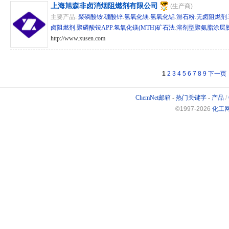
上海旭森非卤消烟阻燃剂有限公司
(生产商)
主要产品:
聚磷酸铵
.
硼酸锌
.
氢氧化镁
.
氢氧化铝
.
滑石粉
.
无卤阻燃剂
.
卤阻燃剂
.
聚磷酸铵APP
.
氢氧化镁(MTH)矿石法
.
溶剂型聚氨脂涂层胶
http://www.xusen.com
hg/sh 15553
1
2
3
4
5
6
7
8
9
下一页
ChemNet邮箱
-
热门关键字
-
产品
/
©1997-
2026
化工