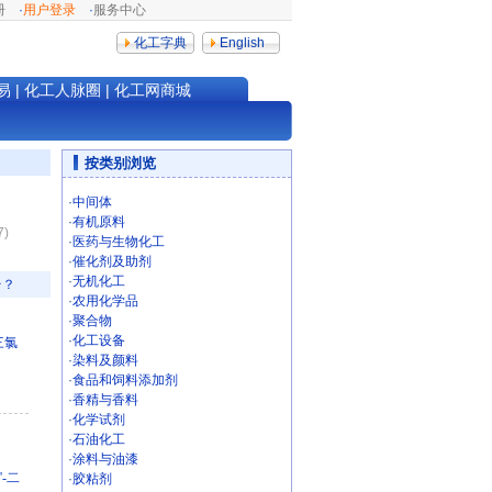
册
·
用户登录
·
服务中心
化工字典
English
易
|
化工人脉圈
|
化工网商城
按类别浏览
·
中间体
·
有机原料
7)
·
医药与生物化工
·
催化剂及助剂
·
无机化工
台？
·
农用化学品
·
聚合物
·
化工设备
三氯
·
染料及颜料
·
食品和饲料添加剂
·
香精与香料
·
化学试剂
·
石油化工
·
涂料与油漆
'-二
·
胶粘剂