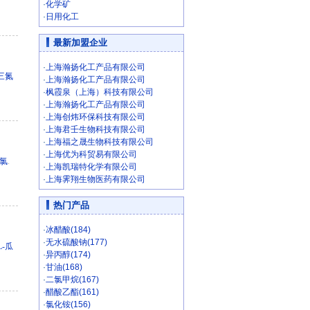
·
化学矿
·
日用化工
最新加盟企业
·
上海瀚扬化工产品有限公司
三氮
·
上海瀚扬化工产品有限公司
·
枫霞泉（上海）科技有限公司
·
上海瀚扬化工产品有限公司
·
上海创炜环保科技有限公司
·
上海君壬生物科技有限公司
·
上海福之晟生物科技有限公司
·
上海优为科贸易有限公司
酰氯
.
·
上海凯瑞特化学有限公司
·
上海霁翔生物医药有限公司
热门产品
·
冰醋酸(184)
·
无水硫酸钠(177)
L-瓜
·
异丙醇(174)
·
甘油(168)
·
二氯甲烷(167)
·
醋酸乙酯(161)
·
氯化铵(156)