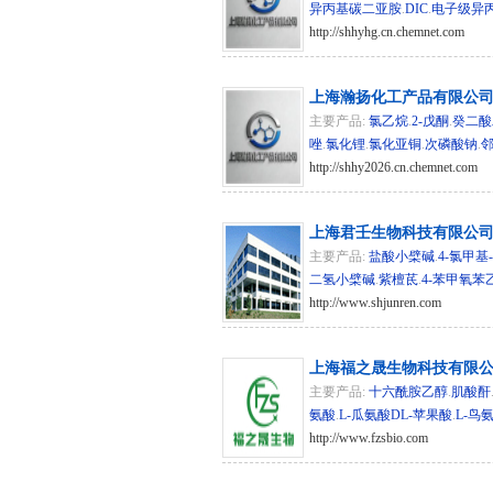
异丙基碳二亚胺
.
DIC
.
电子级异
http://shhyhg.cn.chemnet.com
hg/s
上海瀚扬化工产品有限公
主要产品:
氯乙烷
.
2-戊酮
.
癸二酸
唑
.
氯化锂
.
氯化亚铜
.
次磷酸钠
.
http://shhy2026.cn.chemnet.com
hg
上海君壬生物科技有限公
主要产品:
盐酸小檗碱
.
4-氯甲基-
二氢小檗碱
.
紫檀茋
.
4-苯甲氧苯
http://www.shjunren.com
hg/sh 27
上海福之晟生物科技有限
主要产品:
十六酰胺乙醇
.
肌酸酐
氨酸
.
L-瓜氨酸DL-苹果酸
.
L-鸟
http://www.fzsbio.com
hg/hz 2791