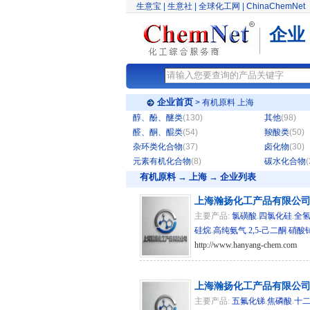
生意宝
|
生意社
|
全球化工网
|
ChinaChemNet
企业
企业首页
>
有机原料
上海
醇、酚、醚类
(130)
其他
(98)
醛、酮、醌类
(54)
羧酸类
(50)
杂环类化合物
(37)
卤化物
(30)
元素有机化合物
(8)
碳水化合物
(
有机原料
→ 上海 → 企业列表
上海瀚扬化工产品有限公
主要产品:
氯磺酸
.
四氯化硅
.
全
硅烷
.
高纯氨气
.
2,5-己二酮
.
硝酸
http://www.hanyang-chem.com
hg
上海瀚扬化工产品有限公
主要产品:
五氟化锑
.
焦磷酸
.
十