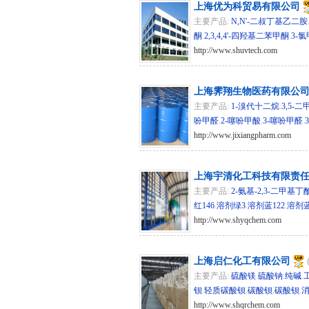
上海优为科贸易有限公司
主要产品:
N,N'-二叔丁基乙二胺
酮
.
2,3,4,4'-四羟基二苯甲酮
.
3-
http://www.shuvtech.com
hg/sh 2
上海霁翔生物医药有限公
主要产品:
1-溴代十二烷
.
3,5-
吩甲醛
.
2-噻吩甲酸
.
3-噻吩甲醛
.
http://www.jixiangpharm.com
hg/s
上海宇清化工科技有限责
主要产品:
2-氨基-2,3-二甲基丁
红146
.
溶剂绿3
.
溶剂蓝122
.
溶剂蓝
http://www.shyqchem.com
hg/sd 
上海启仁化工有限公司
主要产品:
硫酸镁
.
硫酸钠
.
纯碱
.
钡
.
轻质碳酸钡
.
碳酸钡
.
碳酸钡
.
http://www.shqrchem.com
hg/sd 2