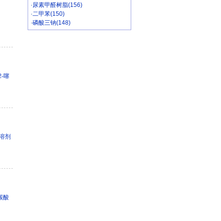
·
尿素甲醛树脂(156)
·
二甲苯(150)
·
磷酸三钠(148)
2-噻
溶剂
碳酸