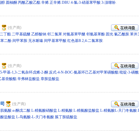
丙醇
.
圆柚酮
.
丙酰乙酸乙酯
.
辛烯
.
正辛烯
.
DBU
.
4-氯-3-硝基苯甲酸
.
3-溴噻吩
.
d 279711
司
(生产商)
二丁酯
.
二甲基硫醚
.
乙醇酸钠
.
邻二氯苯
.
对氨基苯甲醚
.
邻氨基苯酚
.
固光
.
氰乙酰胺
.
苯并
邻苯二酚
.
间甲苯胺
.
无水哌嗪
.
间甲基苯甲酸
.
红色基B
.
2,4-二氯苯胺
.
/sd 279702
司
(生产商)
5-甲基-1,3-二氧杂环戊烯-2-酮
.
反式-4-N-BOC-氨基环己乙基对甲苯磺酸酯
.
吡啶-3-磺
乙基癸酸酯
.
辛弗林盐酸盐
.
章胺盐酸盐
.
9409
公司
(生产商)
.
肌氨酸
.
α-酮戊二酸
.
L-精氨酸硝酸盐
.
L-精氨酸
.
L-精氨酸盐酸盐
.
L-精氨酸L-天门冬氨酸
.
氨酸盐酸盐
.
L-鸟氨酸-L-天门冬氨酸
.
胍丁胺硫酸盐
.
70