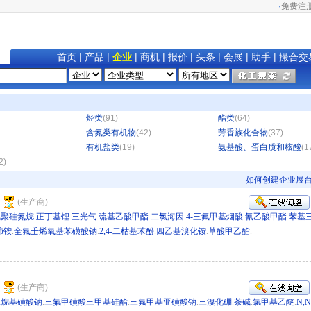
·
免费注
首页
|
产品
|
企业
|
商机
|
报价
|
头条
|
会展
|
助手
|
撮合交
烃类
(91)
酯类
(64)
含氮类有机物
(42)
芳香族化合物
(37)
有机盐类
(19)
氨基酸、蛋白质和核酸
(1
2)
如何创建企业展
司
(生产商)
氢聚硅氮烷
.
正丁基锂
.
三光气
.
巯基乙酸甲酯
.
二氯海因
.
4-三氟甲基烟酸
.
氰乙酸甲酯
.
苯基
铈铵
.
全氟壬烯氧基苯磺酸钠
.
2,4-二枯基苯酚
.
四乙基溴化铵
.
草酸甲乙酯
.
/hz 279721
司
(生产商)
二烷基磺酸钠
.
三氟甲磺酸三甲基硅酯
.
三氟甲基亚磺酸钠
.
三溴化硼
.
茶碱
.
氯甲基乙醚
.
N,N