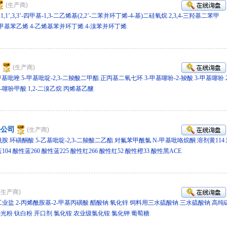
(生产商)
.
1,1’,3,3’-四甲基-1,3-二乙烯基(2,2’-二苯并环丁烯-4-基)二硅氧烷
.
2,3,4-三羟基二苯甲
氯甲基苯乙烯
.
4-乙烯基苯并环丁烯
.
4-溴苯并环丁烯
.
79101
司
(生产商)
二甲基吡唑
.
5-甲基吡啶-2,3-二羧酸二甲酯
.
正丙基二氧七环
.
3-甲基噻吩-2-羧酸
.
3-甲基噻吩
.
3-噻吩甲酸
.
1,2-二溴乙烷
.
丙烯基乙醚
.
d 277935
任公司
(生产商)
酰胺
.
环磺酮酸
.
5-乙基吡啶-2,3-二羧酸二乙酯
.
对氟苯甲酰氯
.
N-甲基吡咯烷酮
.
溶剂黄114
.
104
.
酸性蓝260
.
酸性蓝225
.
酸性红266
.
酸性红52
.
酸性橙33
.
酸性黑ACE
.
274850
(生产商)
工业盐
.
2-丙烯酰胺基-2-甲基丙磺酸
.
醋酸钠
.
氧化锌
.
饲料用三水硫酸钠
.
三水硫酸钠
.
高纯
消光粉
.
钛白粉
.
开口剂
.
氯化铵
.
农业级氯化铵
.
氯化钾
.
葡萄糖
.
70822