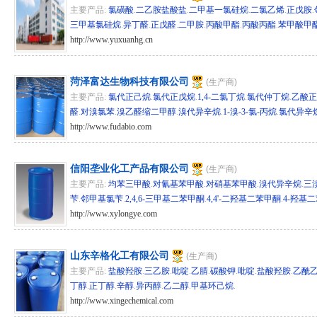
主要产品:
氯磺酸
.
二乙胺盐酸盐
.
二甲基一氯硅烷
.
二氯乙烯
.
正戊胺
.
三甲基氯硅烷
.
异丁醛
.
正戊醛
.
二甲胺
.
丙酸甲酯
.
丙酸丙酯
.
苯甲酸甲
http://www.yuxuanhg.cn
hg/sd 278933
菏泽富达生物科技有限公司
(生产商)
主要产品:
氯代正己烷
.
氯代正戊烷
.
1,4-二氯丁烷
.
氯代仲丁烷
.
乙酸正
醛
.
对溴氯苯
.
溴乙醛缩二甲醇
.
溴代异辛烷
.
1-溴-3-氯-丙烷
.
氯代异辛
http://www.fudabio.com
hg/sd 277768
信阳垄业化工产品有限公司
(生产商)
主要产品:
均苯三甲酸
.
对氰基苯甲酸
.
对硝基苯甲酸
.
溴代异辛烷
.
三
苄
.
邻甲基氯苄
.
2,4,6-三甲基二苯甲酮
.
4,4'-二羟基二苯甲酮
.
4-羟基
http://www.xylongye.com
hg/sd 276223
山东辛格化工有限公司
(生产商)
主要产品:
盐酸羟胺
.
三乙胺
.
吡啶
.
乙腈
.
碳酸钾
.
吡啶
.
盐酸羟胺
.
乙酰
丁醇
.
正丁醇
.
辛醇
.
异丙醇
.
乙二醇
.
甲基环己烷
.
http://www.xingechemical.com
hg/sd 275525