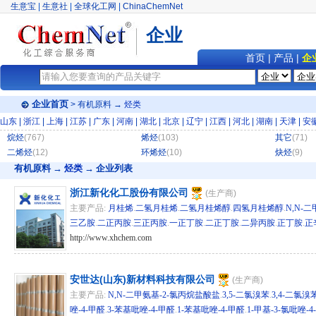
生意宝
|
生意社
|
全球化工网
|
ChinaChemNet
企业
首页
|
产品
|
企
企业首页
>
有机原料
→
烃类
山东
|
浙江
|
上海
|
江苏
|
广东
|
河南
|
湖北
|
北京
|
辽宁
|
江西
|
河北
|
湖南
|
天津
|
安
烷烃
(767)
烯烃
(103)
其它
(71)
二烯烃
(12)
环烯烃
(10)
炔烃
(9)
有机原料
→
烃类
→ 企业列表
浙江新化化工股份有限公司
(生产商)
主要产品:
月桂烯
.
二氢月桂烯
.
二氢月桂烯醇
.
四氢月桂烯醇
.
N,N-二
三乙胺
.
二正丙胺
.
三正丙胺
.
一正丁胺
.
二正丁胺
.
二异丙胺
.
正丁胺
.
正
http://www.xhchem.com
hg/hz 14744
安世达(山东)新材料科技有限公司
(生产商)
主要产品:
N,N-二甲氨基-2-氯丙烷盐酸盐
.
3,5-二氯溴苯
.
3,4-二氯溴
唑-4-甲醛
.
3-苯基吡唑-4-甲醛
.
1-苯基吡唑-4-甲醛
.
1-甲基-3-氯吡唑-4