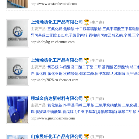
http://www.anstarchemical.com
hg/sd 279912
上海瀚扬化工产品有限公司
(生产商)
主要产品:
五氟化锑
.
焦磷酸
.
十二烷基磺酸钠
.
三氟甲磺酸三甲基硅
异丙基碳二亚胺
.
DIC
.
电子级异丙醇
.
圆柚酮
.
丙酰乙酸乙酯
.
辛烯
.
正
http://shhyhg.cn.chemnet.com
hg/sd 279711
上海瀚扬化工产品有限公司
(生产商)
主要产品:
氯乙烷
.
2-戊酮
.
癸二酸二丁酯
.
二甲基硫醚
.
乙醇酸钠
.
邻二
唑
.
氯化锂
.
氯化亚铜
.
次磷酸钠
.
邻苯二酚
.
间甲苯胺
.
无水哌嗪
.
间甲基
http://shhy2026.cn.chemnet.com
hg/sd 279702
聊城金信达新材料有限公司
(生产商)
主要产品:
氟化氢铵
.
N-甲基吗啉
.
三甲胺
.
三氟甲烷磺酰氯
.
二氧化硒
.
烷
.
氯羰基亚磺酰氯
.
新戊醇
.
4,4'-亚甲基双(异氰酸苯酯)
.
草酸二甲酯
.
http://www.jinxindachem.com
hg/sd 279002
山东昱轩化工产品有限公司
(生产商)