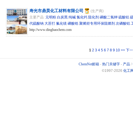
寿光市鼎昊化工材料有限公司
(生产商)
主要产品:
元明粉
.
白炭黑
.
纯碱
.
氯化钙
.
阻化剂
.
磷酸二氢钾
.
硫酸铝
.
代硫酸钠
.
大苏打
.
氟化镁
.
磷酸锆
.
聚烯烃专用环保阻燃剂
.
次磷酸铝
.
http://www.dinghaochem.com
hg/sd 270871
1
2
3
4
5
6
7
8
9
10
>>
下一
ChemNet邮箱
-
热门关键字
-
产品
/
©1997-
2026
化工