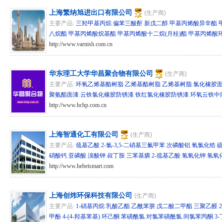
上海繁纳旭进出口有限公司
(生产商)
主要产品:
三羟甲基丙烷
.
偏苯三酸酐
.
新戊二醇
.
甲基丙烯酸异辛酯
.
八烷酯
.
甲基丙烯酸烷基酯
.
甲基丙烯酸十二烷(月桂)酯
.
甲基丙烯酸
http://www.varnish.com.cn
hg/sh 30584
华东理工大学华昌聚合物有限公司
(生产商)
主要产品:
环氧乙烯基酯树脂
.
乙烯基酯树脂
.
乙烯基树脂
.
氯化橡胶
聚氨酯面漆
.
云铁氯化橡胶防锈漆
.
铁红氯化橡胶防锈漆
.
环氧云铁中
http://www.hchp.com.cn
hg/hz 15663
上海智通化工有限公司
(生产商)
主要产品:
巯基乙酸
.
2-氯-3,5-二硝基三氟甲苯
.
次磷酸铝
.
氧氯化锆
.
硝酸钙
.
亚磷酸
.
溴酸钾
.
叔丁胺
.
三苯基膦
.
2-巯基乙酸
.
氢氧化钾
.
氢氧
http://www.hebeismart.com
hg/db 14635
上海创炜环保科技有限公司
(生产商)
主要产品:
1-硝基丙烷
.
乳酸乙酯
.
乙酰苯肼
.
戊二酸二甲酯
.
三聚乙醛
.
甲酚
.
4-(4-羟基苯基) 环己酮
.
苯磺酰氯
.
对氯苯磺酰氯
.
间氯苯丙酮
.
3-