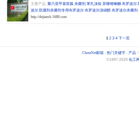
主要产品:
聚六亚甲基双胍
.
杀菌剂
.
苯扎溴铵
.
异噻唑啉酮
.
布罗波尔
.
波尔
.
防腐剂杀菌剂专用布罗波尔
.
布罗波尔溴硝醇
.
布罗波尔杀菌剂
.
http://dejiansh.1688.com
hg/sh 262986
1
2
3
4
下一页
ChemNet邮箱
-
热门关键字
-
产品
/
©1997-
2026
化工