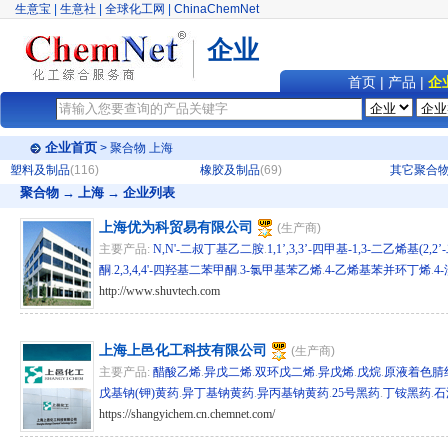
生意宝
|
生意社
|
全球化工网
|
ChinaChemNet
企业
首页
|
产品
|
企
企业首页
>
聚合物
上海
塑料及制品
(116)
橡胶及制品
(69)
其它聚合
聚合物
→ 上海 → 企业列表
上海优为科贸易有限公司
(生产商)
主要产品:
N,N'-二叔丁基乙二胺
.
1,1’,3,3’-四甲基-1,3-二乙烯基(
酮
.
2,3,4,4'-四羟基二苯甲酮
.
3-氯甲基苯乙烯
.
4-乙烯基苯并环丁烯
.
4
http://www.shuvtech.com
hg/sh 279101
上海上邑化工科技有限公司
(生产商)
主要产品:
醋酸乙烯
.
异戊二烯
.
双环戊二烯
.
异戊烯
.
戊烷
.
原液着色腈
戊基钠(钾)黄药
.
异丁基钠黄药
.
异丙基钠黄药
.
25号黑药
.
丁铵黑药
.
石
https://shangyichem.cn.chemnet.com/
hg/sh 223746