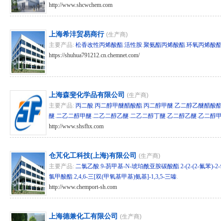
http://www.shcwchem.com
hg/sh 279629
上海希沣贸易商行
(生产商)
主要产品:
松香改性丙烯酸酯
.
活性胺
.
聚氨酯丙烯酸酯
.
环氧丙烯酸
https://shuhua791212.cn.chemnet.com/
hg/sh 274266
上海森斐化学品有限公司
(生产商)
主要产品:
丙二酸
.
丙二醇甲醚醋酸酯
.
丙二醇甲醚
.
乙二醇乙醚醋酸
醚
.
二乙二醇甲醚
.
二乙二醇乙醚
.
二乙二醇丁醚
.
乙二醇乙醚
.
乙二醇
http://www.shsfhx.com
hg/sh 265130
仓芃化工科技(上海)有限公司
(生产商)
主要产品:
二氯乙酸
.
9-芴甲基-N-琥珀酰亚胺碳酸酯
.
2-(2-(2-氟苯)
氯甲酸酯
.
2,4,6-三[双(甲氧基甲基)氨基]-1,3,5-三嗪
.
http://www.chemport-sh.com
hg/sh 264740
上海德兼化工有限公司
(生产商)