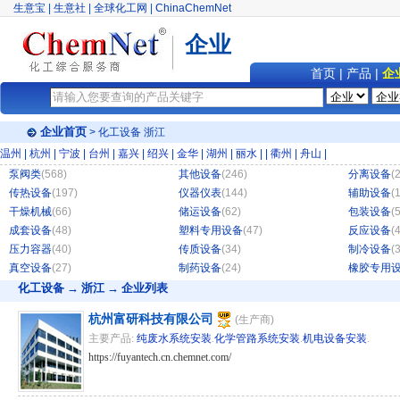
生意宝
|
生意社
|
全球化工网
|
ChinaChemNet
企业
首页
|
产品
|
企
企业首页
>
化工设备
浙江
温州
|
杭州
|
宁波
|
台州
|
嘉兴
|
绍兴
|
金华
|
湖州
|
丽水
|
|
衢州
|
舟山
|
泵阀类
(568)
其他设备
(246)
分离设备
(
传热设备
(197)
仪器仪表
(144)
辅助设备
(
干燥机械
(66)
储运设备
(62)
包装设备
(
成套设备
(48)
塑料专用设备
(47)
反应设备
(
压力容器
(40)
传质设备
(34)
制冷设备
(
真空设备
(27)
制药设备
(24)
橡胶专用
化工设备
→ 浙江 → 企业列表
杭州富研科技有限公司
(生产商)
主要产品:
纯废水系统安装
.
化学管路系统安装
.
机电设备安装
.
https://fuyantech.cn.chemnet.com/
hg/hz 124014