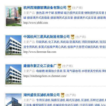
杭州西湖搪玻璃设备有限公司
(生产商)
主要产品:
换热器
.
种子罐
.
发酵罐
.
磁力搅拌反应釜
.
钢制搅拌反应釜
.
罐
.
搪玻璃开式蒸馏釜
.
搪玻璃闭式反应釜
.
搪玻璃开式反应釜
.
搪玻璃
http://www.xhtbl.com
hg/hz 120432
中国杭州三星风机制造有限公司
(生产商)
主要产品:
印刷风机
.
化工风机
.
风机箱
.
防腐风机
.
消防排烟风机
.
混流
道专用风机
.
多翼式低噪声离心风机
.
低噪声方形壁式轴流风机
.
管道
http://www.threestar-fan.com
hg/hz 113845
建德市新正化工设备厂
(生产商)
主要产品:
电镀槽
.
耐腐蚀介质表
.
泵
.
尾气吸收塔
.
水喷射真空机组
.
降
https://xinzhengchem.cn.chemnet.com/
hg/hz 65473
湖州盛世压滤机有限公司
(生产商)
主要产品:
专用压滤机
.
隔膜压滤机
.
厢式压滤机
.
压滤机
.
压榨过滤机
.
工设备
.
橡胶隔膜压滤机
.
机械齿轮传动压滤机
.
污泥压滤机
.
滤板
.
AA