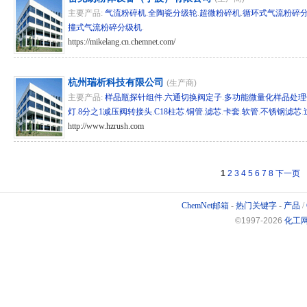
主要产品:
气流粉碎机
.
全陶瓷分级轮
.
超微粉碎机
.
循环式气流粉碎
撞式气流粉碎分级机
.
https://mikelang.cn.chemnet.com/
hg/hz 276513
杭州瑞析科技有限公司
(生产商)
主要产品:
样品瓶探针组件
.
六通切换阀定子
.
多功能微量化样品处理
灯
.
8分之1减压阀转接头
.
C18柱芯
.
铜管
.
滤芯
.
卡套
.
软管
.
不锈钢滤芯
.
http://www.hzrush.com
hg/hz 267948
1
2
3
4
5
6
7
8
下一页
ChemNet邮箱
-
热门关键字
-
产品
/
©1997-
2026
化工