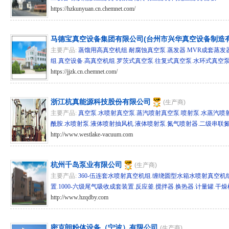
https://hzkunyuan.cn.chemnet.com/
hg/hz 58622
马德宝真空设备集团有限公司(台州市兴华真空设备制造有
主要产品:
蒸馏用高真空机组
.
耐腐蚀真空泵
.
蒸发器
.
MVR成套蒸发
组
.
真空设备
.
高真空机组
.
罗茨式真空泵
.
往复式真空泵
.
水环式真空
https://jjzk.cn.chemnet.com/
hg/hz 16247
浙江杭真能源科技股份有限公司
(生产商)
主要产品:
真空泵
.
水喷射真空泵
.
蒸汽喷射真空泵
.
喷射泵
.
水蒸汽喷
酰胺
.
水喷射泵
.
液体喷射抽风机
.
液体喷射泵
.
氮气喷射器
.
二级串联
http://www.westlake-vacuum.com
hg/hz 16075
杭州千岛泵业有限公司
(生产商)
主要产品:
360-伍连套水喷射真空机组
.
缠绕圆型水箱水喷射真空机
置
.
1000-六级尾气吸收成套装置
.
反应釜
.
搅拌器
.
换热器
.
计量罐
.
干燥
http://www.hzqdby.com
hg/hz 15236
密克朗粉体设备（宁波）有限公司
(生产商)