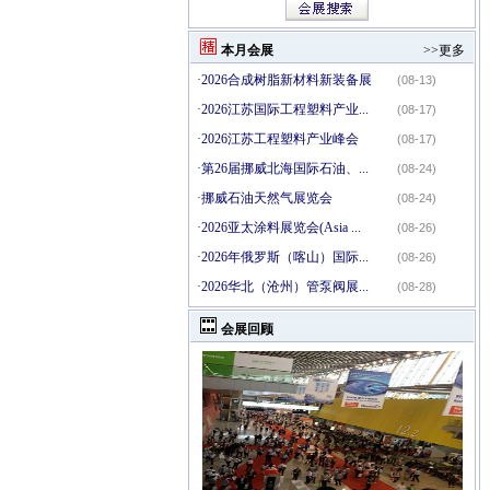
本月会展
>>更多
·
2026合成树脂新材料新装备展
(08-13)
·
2026江苏国际工程塑料产业...
(08-17)
·
2026江苏工程塑料产业峰会
(08-17)
·
第26届挪威北海国际石油、...
(08-24)
·
挪威石油天然气展览会
(08-24)
·
2026亚太涂料展览会(Asia ...
(08-26)
·
2026年俄罗斯（喀山）国际...
(08-26)
·
2026华北（沧州）管泵阀展...
(08-28)
会展回顾