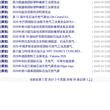
[展览]
第24届越南国际塑料橡胶工业展览会
( 2026-09-09至
[展览]
第24届越南国际塑料橡胶工业展览会
( 2026-09-09至
[展览]
2026乌兹别克斯坦涂料展览会
( 2026-09-16至
[展览]
第 12 届中亚石油天然气展会12th Central Asi...
( 2026-09-17至
[展览]
2026 年巴西国际石油暨天然气工业展览会ROGe ...
( 2026-09-21至
[展览]
2026年第16届乌兹别克斯坦国际橡塑设备及原材...
( 2026-09-22至
[展览]
2026年第16届乌兹别克斯坦国际橡塑设备及原材...
( 2026-09-22至
[展览]
2026 年第 30 届哈萨克斯坦国际石油及天然气...
( 2026-09-30至
[展览]
2026年阿尔及利亚北非和欧洲能源、石油天然气...
( 2026-10-05至
[展览]
2026 年俄罗斯圣彼得堡国际天然气工业及燃气...
( 2026-10-06至
[展览]
第25届 沙特世界石油大会 WPC ENERGY CONGRES...
( 2026-10-11至
[展览]
2026年德国塑料工业展览会 / Fakuma 2026
( 2026-10-12至
[展览]
2026年利比亚国际石油、天然气、可再生能源展...
( 2026-10-12至
[展览]
2026年乌克兰基辅石油天然气展览会Oilgas expo
( 2026-10-13至
[展览]
2026年第15届泰国国际石油天然气展
( 2026-10-14至
当前在第 1 页 共计 3 个页面 共有 66 条记录 1
2
3