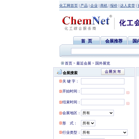
化工网首页
|
产品
|
企业
|
商机
|
报价
|
达人卖货
|
首 页
会展推荐
国
首页
>
最近会展
> 国外展览
会展搜索
关 键 字：
开始时间：
结束时间：
会展地区：
形 式：
行业类型：