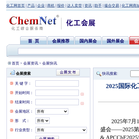
化工网首页
|
产品
|
企业
|
商机
|
报价
|
达人卖货
|
资讯
|
助手
|
撮合交易
|
化工网商
首 页
会展推荐
国内展会
国外展会
会
首页
>
会展资讯
> 会展快讯
会展搜索
快讯搜索:
关 键 字：
2025国
开始时间：
结束时间：
会展地区：
2025年7月
形 式：
盛会——2025
行业类型：
& APCChE