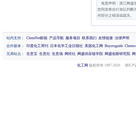
免责声明：浙江网盛生
您同意将自行加以判断
何部分之错误或疏失。
站内支持：
ChemNet邮箱
产品导航
服务项目
联系我们
友情链接
法律声明
-
-
-
-
-
合作媒体：
印度化工周刊
日本化学工业日报社
美国化工网
Buyersguide
Chemw
-
-
-
-
兄弟站点：
生意宝
生意社
生意场
网经社
网盛供应链学院
网盛创新研究院
网
-
-
-
-
-
-
化工网
版权所有 1997-
2026 浙ICP证