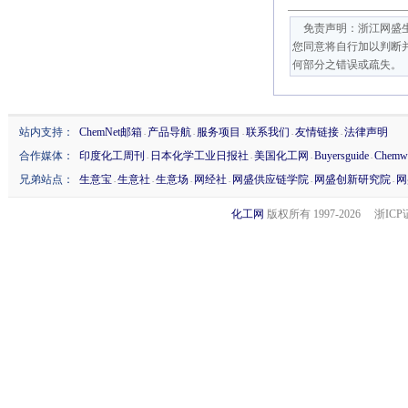
免责声明：浙江网盛生
您同意将自行加以判断
何部分之错误或疏失。
站内支持：
ChemNet邮箱
产品导航
服务项目
联系我们
友情链接
法律声明
-
-
-
-
-
合作媒体：
印度化工周刊
日本化学工业日报社
美国化工网
Buyersguide
Chemw
-
-
-
-
兄弟站点：
生意宝
生意社
生意场
网经社
网盛供应链学院
网盛创新研究院
网
-
-
-
-
-
-
化工网
版权所有 1997-
2026 浙ICP证