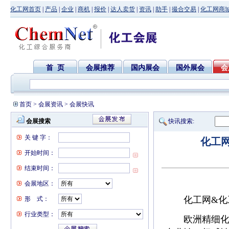
化工网首页
|
产品
|
企业
|
商机
|
报价
|
达人卖货
|
资讯
|
助手
|
撮合交易
|
化工网商
首 页
会展推荐
国内展会
国外展会
会
首页
>
会展资讯
> 会展快讯
会展搜索
快讯搜索:
关 键 字：
化工网
开始时间：
结束时间：
会展地区：
化工网&化工网
形 式：
行业类型：
欧洲精细化工展览