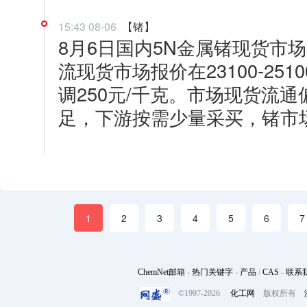
15:43 08-06
【锗】
8月6日国内5N金属锗现货市
流现货市场报价在23100-25
调250元/千克。市场现货流
足，下游按需少量采买，锗市
1
2
3
4
5
6
7
ChemNet邮箱
-
热门关键字
-
产品
/
CAS
-
联系
©1997-
2026
化工网
版权所有