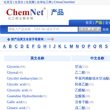
生意宝
|
生意社
|
生意圈
|
全球化工网
|
ChinaChemNet
产品
首页
|
产品
|
企
热搜
按产品英文名首字母查询：
>>
G
A
B
C
D
E
F
G
H
I
J
K
L
M
N
O
P
Q
R
S
英文名称
中文名称
Glycerin
甘油
(498)
(116)
Glyoxal
乙二醛
(40)
(59)
Glycidyl methacrylate
甲基丙烯酸缩水甘油酯
(28)
Glycolic acid
羟基乙酸
(93)
(53)
Glyoxylic acid
乙醛酸
(34)
(45)
Guanidine Hydrochloride
盐酸胍
(91)
(38)
Gallic acid
没食子酸
(82)
(38)
Glutaric acid
戊二酸
(27)
(32)