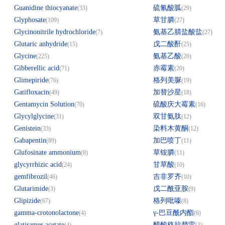
Guanidine thiocyanate
硫氰酸胍
(33)
(29)
Glyphosate
草甘膦
(109)
(27)
Glycinonitrile hydrochloride
氨基乙腈盐酸盐
(7)
(27)
Glutaric anhydride
戊二酸酐
(15)
(25)
Glycine
氨基乙酸
(225)
(20)
Gibberellic acid
赤霉素
(71)
(20)
Glimepiride
格列美脲
(76)
(19)
Gatifloxacin
加替沙星
(49)
(18)
Gentamycin Solution
硫酸庆大霉素
(70)
(16)
Glycylglycine
双甘氨肽
(31)
(12)
Genistein
染料木黄酮
(33)
(12)
Gabapentin
加巴喷丁
(89)
(11)
Glufosinate ammonium
草铵膦
(8)
(11)
glycyrrhizic acid
甘草酸
(24)
(10)
gemfibrozil
吉非罗齐
(46)
(10)
Glutarimide
戊二酰亚胺
(3)
(9)
Glipizide
格列吡嗪
(67)
(8)
gamma-crotonolactone
γ-巴豆酰内酯
(4)
(6)
glatiramer acetate
醋酸格拉替雷