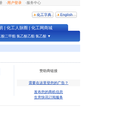
册
·
用户登录
·
服务中心
化工字典
English
易
|
化工人脉圈
|
化工网商城
二酸二甲酯
氯乙酸乙酯
氯乙酸
▼
赞助商链接
需要在这里登您的广告？
发布您的商机信息
生意快讯订阅服务
明