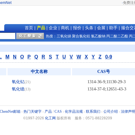
hemNet
·
免费注
首页
|
产品
|
企业
|
商机
|
报价
|
头条
|
会展
|
助手
|
撮合交
热搜：
三氧化锑
聚合氯化铝
氯乙酸钠
丙二酸二乙酯
丙
L
M
N
O
P
Q
R
S
T
U
V
W
X
Y
Z
0-9
中文名称
CAS号
氧化钇
1314-36-9;11130-29-3
(21)
氧化镱
1314-37-0;12651-43-3
(13)
ChemNet邮箱
-
热门关键字
-
产品
/
CAS
-
化学品法规
-
联系我们
-
公司介绍
-
法律声
©1997-
2026
化工网
版权所有 服务：0571-88228209