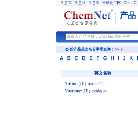
生意宝
|
生意社
|
生意圈
|
全球化工网
|
ChinaC
产品
按产品英文名首字母查询：
>>
Y
A
B
C
D
E
F
G
H
I
J
K
英文名称
Yttrium(III)-oxide
(32)
Ytterbium(III) oxide
(16)