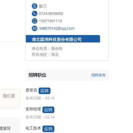
掇刀
0724-8658000
15071991119
348670142@qq.com
湖北固润科技股份有限公司
单位性质：股份制
所在地区：湖北
招聘职位
招聘发布
质管员
质管员
应聘
应聘
。我们原
发布日期：02-16
发布日期：02-
安环经理
安环经理
应聘
应
发布日期：02-16
发布日期：02-
化工技术
化工技术
应聘
应
需填写