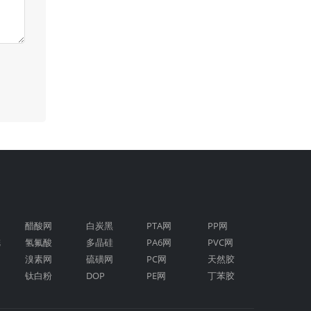
醋酸网
白炭黑
PTA网
PP网
烷
氢氟酸
多晶硅
PA6网
PVC网
溴素网
硫磺网
PC网
天然胶
钛白粉
DOP
PE网
丁苯胶