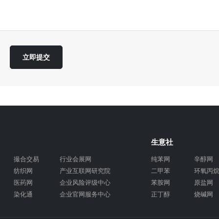
生意社
撮合交易
行业会展网
纯苯网
辛醇网
纺织网
产业互联网研究院
二甲苯
环氧丙
医药网
企业风险评级中心
苯胺网
原盐网
染化通
企业官网服务中心
正丁醇
烧碱网