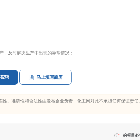
产，及时解决生产中出现的异常情况；
要应聘
马上
填写简历
管员
质管员
应聘
应聘
实性、准确性和合法性由发布企业负责，化工网对此不承担任何保证责任
日期：02-16
发布日期：02-16
环经理
安环经理
应聘
应聘
日期：02-16
发布日期：02-16
工技术
化工技术
应聘
应聘
打
*
的项目必