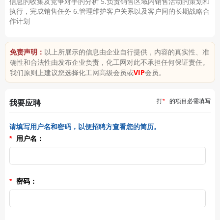
信息的收集及竞争对手的分析 5.负责销售区域内销售活动的策划和
售代表
销售代表
执行，完成销售任务 6.管理维护客户关系以及客户间的长期战略合
应聘
应聘
作计划
布日期：05-22
发布日期：05-22
免责声明：
以上所展示的信息由企业自行提供，内容的真实性、准
确性和合法性由发布企业负责，化工网对此不承担任何保证责任。
我们原则上建议您选择化工网高级会员或
VIP
会员。
打
*
的项目必需填写
我要应聘
请填写用户名和密码，以便招聘方查看您的简历。
*
用户名：
*
密码：