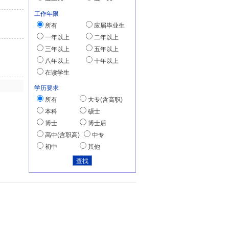
工作年限
所有
应届毕业生
一年以上
二年以上
三年以上
五年以上
八年以上
十年以上
在读学生
学历要求
所有
大专(含高职)
本科
硕士
博士
博士后
高中(含职高)
中专
初中
其他
明