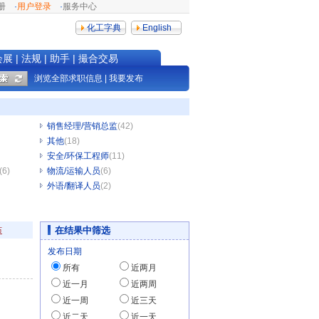
册
·
用户登录
·
服务中心
化工字典
English
会展
|
法规
|
助手
|
撮合交易
浏览全部求职信息
|
我要发布
销售经理/营销总监
(42)
其他
(18)
安全/环保工程师
(11)
(6)
物流/运输人员
(6)
外语/翻译人员
(2)
布
在结果中筛选
发布日期
所有
近两月
近一月
近两周
近一周
近三天
近二天
近一天