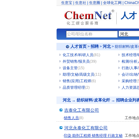
生意宝
|
生意社
|
生意圈
|
全球化工网
|
ChinaC
人才
人才首页
招聘
河北
>
>
> 纺织材料/皮
化工技术/科研人员
(81)
技术经理/
外贸销售/报关员
(39)
检测/分析
设备主管
(15)
行政/人事
助理/文秘/高级文员
(11)
会计/出纳
销售(应用)工程师
(6)
采购经理
(
品质管理经理
(2)
人力资源
河北 → 纺织材料/皮革化纤 → 招聘企业列
吉泰化工有限公司
·
销售人员
(8)
工作地
河北永泰化工有限公司
·
印染 助剂工程师 销售经理 行政文秘
工作地