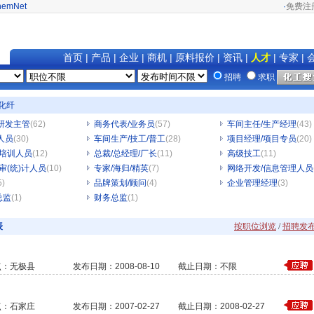
hemNet
·
免费注
首页
|
产品
|
企业
|
商机
|
原料报价
|
资讯
|
人才
|
专家
|
招聘
求职
革化纤
研发主管
(62)
商务代表/业务员
(57)
车间主任/生产经理
(43)
人员
(30)
车间生产/技工/普工
(28)
项目经理/项目专员
(20)
/培训人员
(12)
总裁/总经理/厂长
(11)
高级技工
(11)
/审(统)计人员
(10)
专家/海归/精英
(7)
网络开发/信息管理人员
5)
品牌策划/顾问
(4)
企业管理经理
(3)
总监
(1)
财务总监
(1)
表
按职位浏览
/
招聘发
点：无极县
发布日期：2008-08-10
截止日期：不限
点：石家庄
发布日期：2007-02-27
截止日期：2008-02-27