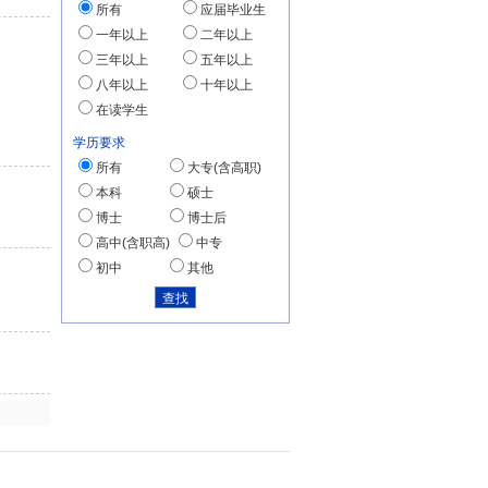
所有
应届毕业生
一年以上
二年以上
三年以上
五年以上
八年以上
十年以上
在读学生
学历要求
所有
大专(含高职)
本科
硕士
博士
博士后
高中(含职高)
中专
初中
其他
明