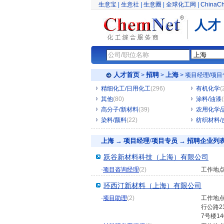
生意宝
|
生意社
|
生意圈
|
全球化工网
|
ChinaC
人才
人才首页
招聘
上海
>
>
> 项目经理/项
精细化工/日用化工
(296)
有机化学
(
其他
(80)
涂料/油漆
高分子/新材料
(39)
农用化学
染料/颜料
(22)
纺织材料/
上海 → 项目经理/项目专员 → 招聘企业列
跃谷新材料科技（上海）有限公司
·
项目咨询经理
(2)
工作地
环西汀新材料（上海）有限公司
·
项目助理
(2)
工作地
行公路2
7号楼14