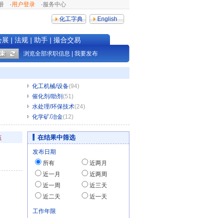
册
·
用户登录
·
服务中心
化工字典
English
会展
|
法规
|
助手
|
撮合交易
浏览全部求职信息
|
我要发布
化工机械/设备
(94)
催化剂/助剂
(51)
水处理/环保技术
(24)
化学矿/冶金
(12)
布
在结果中筛选
发布日期
所有
近两月
近一月
近两周
近一周
近三天
近二天
近一天
工作年限