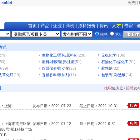
hemNet
·
免费注
首页
|
产品
|
企业
|
商机
|
原料报价
|
资讯
|
人才
|
专家
|
招聘
求职
目专员
279)
生物化工/医药/原料药
(230)
无机化学
(106)
(53)
塑料/橡胶/塑胶/注塑
(51)
石油化工/煤化工
(51)
品
(39)
仪器仪表/自动化
(36)
胶粘剂
(32)
皮革化纤
(19)
香精香料/添加剂
(17)
包装/印刷/造纸
(14)
表
按职位浏览
/
招聘发
点：上海
发布日期：2021-07-23
截止日期：2021-10-31
点：上海市闵行区陈
发布日期：2021-07-12
截止日期：2021-9-31
388号浦江科技广场
01B