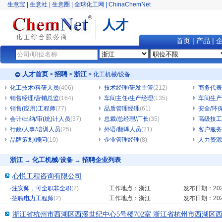
生意宝
|
生意社
|
生意圈
|
全球化工网
|
ChinaChemNet
人才
首页
|
产品
|
人才首页
招聘
浙江
>
>
> 化工机械/设备
化工技术/科研人员
(406)
技术经理/研发主管
(212)
商务代表
销售经理/营销总监
(164)
车间主任/生产经理
(135)
车间生产
销售(应用)工程师
(77)
品质管理经理
(61)
安全/环
会计/出纳/审(统)计人员
(37)
总裁/总经理/厂长
(35)
高级技工
行政/人事/培训人员
(25)
外语/翻译人员
(21)
客户服务
品牌策划/顾问
(10)
企业管理经理
(8)
人力资源
浙江 → 化工机械/设备 → 招聘企业列表
心悦工程咨询有限公司
·
注安师，可全职非全职
(2)
工作地点：浙江
发布日期：2023
·
招聘电力工程师
(2)
工作地点：浙江
发布日期：2023
浙江省杭州市西湖区西溪世纪中心5号楼702室 浙江省杭州市西湖区西