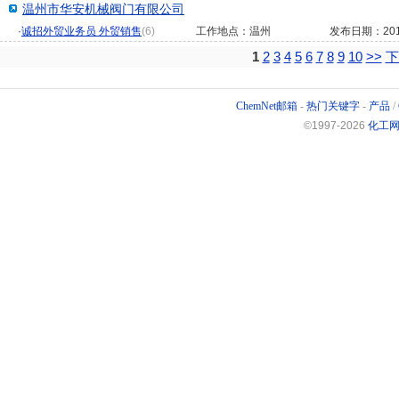
温州市华安机械阀门有限公司
·
诚招外贸业务员 外贸销售
(6)
工作地点：温州
发布日期：2016
1
2
3
4
5
6
7
8
9
10
>>
下
ChemNet邮箱
-
热门关键字
-
产品
/
©1997-
2026
化工