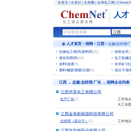
生意宝
|
生意社
|
生意圈
|
全球化工网
|
ChinaC
人才
人才首页
招聘
江西
>
>
> 总裁/总经理/
生物化工/医药/原料药
(92)
有机化学
(
催化剂/助剂
(10)
化工机械/
涂料/油漆
(5)
化学矿/冶
塑料/橡胶/塑胶/注塑
(4)
高分子/新
江西 → 总裁/总经理/厂长 → 招聘企业列表
江西华昊化工有限公司
·
生产厂长
(1)
工作地
火工业
江西金海新能源科技有限公司
·
总经理（高分子）
(1)
工作地
江西埃菲姆药业有限公司