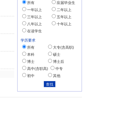
所有
应届毕业生
一年以上
二年以上
三年以上
五年以上
八年以上
十年以上
在读学生
学历要求
所有
大专(含高职)
本科
硕士
博士
博士后
高中(含职高)
中专
初中
其他
明