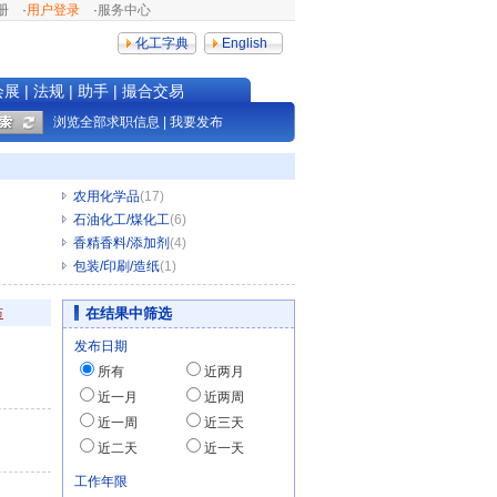
册
·
用户登录
·
服务中心
化工字典
English
会展
|
法规
|
助手
|
撮合交易
浏览全部求职信息
|
我要发布
农用化学品
(17)
石油化工/煤化工
(6)
香精香料/添加剂
(4)
包装/印刷/造纸
(1)
布
在结果中筛选
发布日期
所有
近两月
近一月
近两周
近一周
近三天
近二天
近一天
工作年限