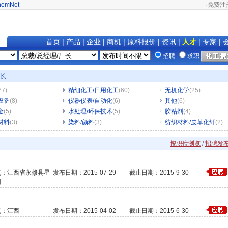
hemNet
·
免费注
首页
|
产品
|
企业
|
商机
|
原料报价
|
资讯
|
人才
|
专家
|
招聘
求职
厂长
77)
精细化工/日用化工
(60)
无机化学
(25)
设备
(8)
仪器仪表/自动化
(6)
其他
(6)
金
(5)
水处理/环保技术
(5)
胶粘剂
(4)
材料
(3)
染料/颜料
(3)
纺织材料/皮革化纤
(2)
按职位浏览
/
招聘发
点：江西省永修县星
发布日期：2015-07-29
截止日期：2015-9-30
园
点：江西
发布日期：2015-04-02
截止日期：2015-6-30