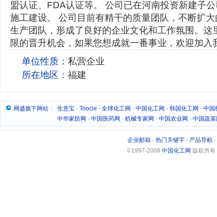
盟认证、FDA认证等。 公司已在河南投资新建子公
施工建设。 公司目前有精干的质量团队，不断扩
生产团队，形成了良好的企业文化和工作氛围。这
限的晋升机会，如果您想成就一番事业，欢迎加入
单位性质：
私营企业
所在地区：
福建
网盛旗下网站
：
生意宝
-
Toocle
-
全球化工网
-
中国化工网
-
韩国化工网
-
中国
中华家纺网
-
中国医药网
-
机械专家网
-
中国农业网
-
中国蔬菜
企业邮箱
-
热门关键字
-
产品导航
©1997-2008
中国化工网
版权所有