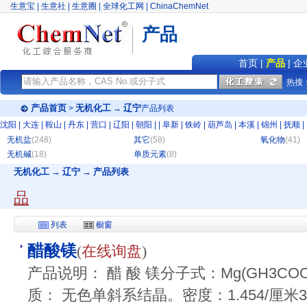
生意宝
|
生意社
|
生意圈
|
全球化工网
|
ChinaChemNet
产品
首页
|
产品
|
企
热搜
产品首页
无机化工
辽宁
>
→
产品列表
沈阳
|
大连
|
鞍山
|
丹东
|
营口
|
辽阳
|
朝阳
|
|
阜新
|
铁岭
|
葫芦岛
|
本溪
|
锦州
|
抚顺
|
无机盐
(248)
其它
(58)
氧化物
(41)
无机碱
(18)
单质元素
(8)
无机化工 → 辽宁 → 产品列表
品
列表
橱窗
醋酸镁
(
在线询盘
)
产品说明： 醋 酸 镁分子式：Mg(GH3COO)
质： 无色单斜系结晶。密度：1.454/厘米