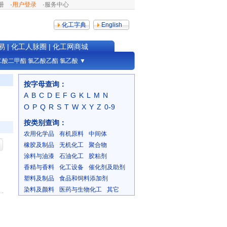
册
·
用户登录
·
服务中心
化工字典
English
易
|
化工人脉圈
|
化工网商城
二酸二甲酯
氯乙酸乙酯
氯乙酸
▼
按字母查询：
A
B
C
D
E
F
G
K
L
M
N
O
P
Q
R
S
T
W
X
Y
Z
0-9
按类别查询：
农用化学品
有机原料
中间体
橡胶及制品
无机化工
聚合物
涂料与油漆
石油化工
胶粘剂
香精与香料
化工设备
催化剂及助剂
塑料及制品
食品和饲料添加剂
染料及颜料
医药与生物化工
其它