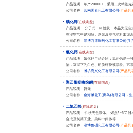
产品说明：年产20000T，采用二次精馏
公司名称：
莒南国泰化工有限公司
(
产品列
碘化钾
(
在线询盘
)
产品说明： 分子式：KI 性状：本品为
在湿空气中易潮解。遇光及空气能析出游离
公司名称：
淄博万康医药化工有限公司(生
氯化钙
(
在线询盘
)
产品说明：氯化钙产品介绍：氯化钙是一种
物，室温下为白色、硬质碎块或颗粒。它常见
公司名称：
潍坊尚兴化工有限公司
(
产品列
聚乙烯吡咯烷酮
(
在线询盘
)
产品说明：暂无
公司名称：
金海碘化工(青岛)有限公司（
二氯乙酸
(
在线询盘
)
产品说明： 性状无色液体。 熔点5~6℃ 沸点
合成及制药工业、染料中间体等
公司名称：
淄博鲁硕化工有限公司
(
产品列