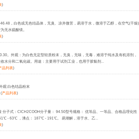
表
)
子量:246.48，白色或无色结晶体，无臭、凉并微苦，易溶于水，微溶于乙醇，在空气(干燥)
变为无水硫酸镁。
表
)
40.30。外观：为白色无定型轻质粉末，无臭，无味，无毒．难溶于纯水及有机溶剂，
收水分和二氧化碳。用途：主要用于试剂工业，也用于胶黏剂...
产品列表
)
04外观:白色结晶粉末
司
(
产品列表
)
分子式：ClCH2COOH分子量： 94.50型号规格： 优等品、一等品、合格品理化性
 63℃ ，沸点： 187℃ - 191℃。 易潮解，溶于水、乙...
表
)