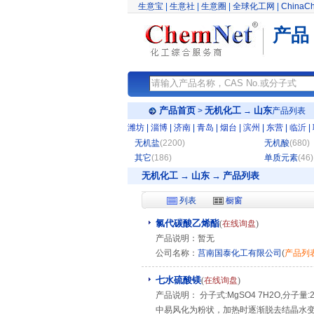
生意宝
|
生意社
|
生意圈
|
全球化工网
|
ChinaC
产品
产品首页
无机化工
山东
>
→
产品列表
潍坊
|
淄博
|
济南
|
青岛
|
烟台
|
滨州
|
东营
|
临沂
|
无机盐
(2200)
无机酸
(680)
其它
(186)
单质元素
(46)
无机化工 → 山东 → 产品列表
列表
橱窗
氯代碳酸乙烯酯
(
在线询盘
)
产品说明：暂无
公司名称：
莒南国泰化工有限公司
(
产品列
七水硫酸镁
(
在线询盘
)
产品说明： 分子式:MgSO4 7H2O,分
中易风化为粉状，加热时逐渐脱去结晶水