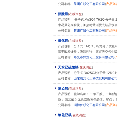
公司名称：
莱州广诚化工有限公司
(
产品列
硫酸镁
(
在线询盘
)
产品说明： 分子式:MgSO4 7H2O,分
中易风化为粉状，加热时逐渐脱去结晶水
公司名称：
莱州广诚化工有限公司
(
产品列
氧化镁
(
在线询盘
)
产品说明：分子式：MgO，相对分子质量
溶于酸和铵盐，吸湿性强，露置天空气中吸
公司名称：
寿光市辉煌化工股份有限公司
(
无水亚硫酸钠
(
在线询盘
)
产品说明：分子式:Na2SO3分子量:126.
公司名称：
山东凯龙化工科技发展有限公
氯乙酸
(
在线询盘
)
产品说明：化学名称： 一氯乙酸、一氯醋酸 
质： 氯乙酸为无色或微黄色晶体。熔点： 61℃ -
公司名称：
淄博鲁硕化工有限公司
(
产品列
氯化亚砜
(
在线询盘
)