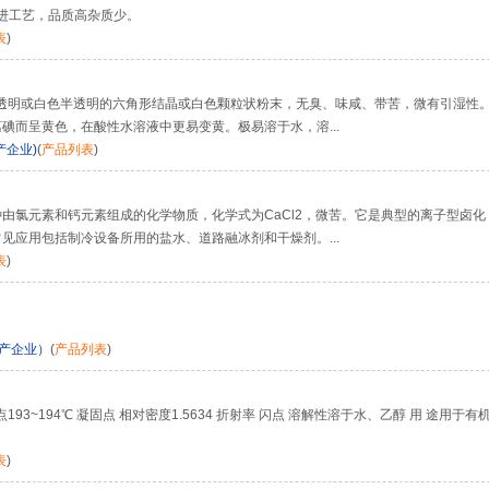
先进工艺，品质高杂质少。
表
)
无色透明或白色半透明的六角形结晶或白色颗粒状粉末，无臭、味咸、带苦，微有引湿性
碘而呈黄色，在酸性水溶液中更易变黄。极易溶于水，溶...
产企业)
(
产品列表
)
由氯元素和钙元素组成的化学物质，化学式为CaCl2，微苦。它是典型的离子型卤化
应用包括制冷设备所用的盐水、道路融冰剂和干燥剂。...
表
)
生产企业）
(
产品列表
)
193~194℃ 凝固点 相对密度1.5634 折射率 闪点 溶解性溶于水、乙醇 用 途用于有
表
)