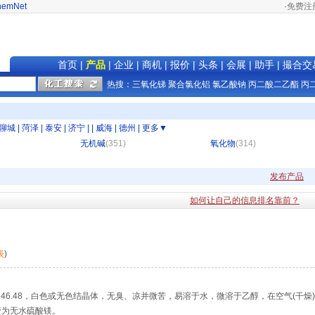
hemNet
·
免费注
首页
|
产品
|
企业
|
商机
|
报价
|
头条
|
会展
|
助手
|
撮合交
热搜：
三氧化锑
聚合氯化铝
氯乙酸钠
丙二酸二乙酯
丙
聊城
|
菏泽
|
泰安
|
济宁
|
|
威海
|
德州
|
更多▼
无机碱
(351)
氧化物
(314)
发布产品
如何让自己的信息排名靠前？
表
)
子量:246.48，白色或无色结晶体，无臭、凉并微苦，易溶于水，微溶于乙醇，在空气(干燥)
变为无水硫酸镁。