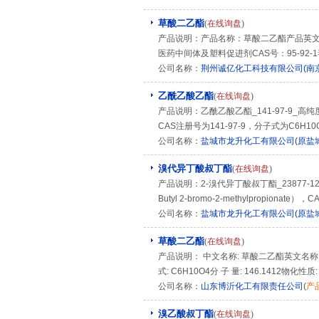
草酸二乙酯
(
在线询盘
)
产品说明：产品名称：草酸二乙酯产品英文名：Di
医药中间体及塑料促进剂CAS号：95-92
公司名称：
荆州诚亿化工科技有限公司(南
乙酰乙酸乙酯
(
在线询盘
)
产品说明：乙酰乙酸乙酯_141-97-9_高纯
CAS注册号为141-97-9，分子式为C6H
公司名称：
盐城市龙升化工有限公司(原盐
溴代异丁酸叔丁酯
(
在线询盘
)
产品说明：2-溴代异丁酸叔丁酯_23877-1
Butyl 2-bromo-2-methylpropiona
公司名称：
盐城市龙升化工有限公司(原盐
草酸二乙酯
(
在线询盘
)
产品说明： 中文名称: 草酸二乙酯英文名称: Dieth
式: C6H10O4分 子 量: 146.1412物化
公司名称：
山东博沂化工有限责任公司
(
产
溴乙酸叔丁酯
(
在线询盘
)