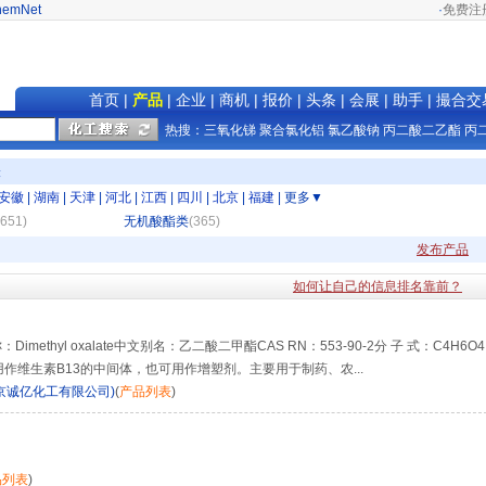
hemNet
·
免费注
首页
|
产品
|
企业
|
商机
|
报价
|
头条
|
会展
|
助手
|
撮合交
热搜：
三氧化锑
聚合氯化铝
氯乙酸钠
丙二酸二乙酯
丙
表
安徽
|
湖南
|
天津
|
河北
|
江西
|
四川
|
北京
|
福建
|
更多▼
1651)
无机酸酯类
(365)
发布产品
如何让自己的信息排名靠前？
thyl oxalate中文别名：乙二酸二甲酯CAS RN：553-90-2分 子 式：C4H6O4
成。用作维生素B13的中间体，也可用作增塑剂。主要用于制药、农...
京诚亿化工有限公司)
(
产品列表
)
品列表
)