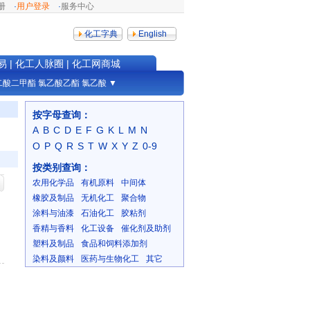
册
·
用户登录
·
服务中心
化工字典
English
易
|
化工人脉圈
|
化工网商城
二酸二甲酯
氯乙酸乙酯
氯乙酸
▼
按字母查询：
A
B
C
D
E
F
G
K
L
M
N
O
P
Q
R
S
T
W
X
Y
Z
0-9
按类别查询：
农用化学品
有机原料
中间体
橡胶及制品
无机化工
聚合物
涂料与油漆
石油化工
胶粘剂
香精与香料
化工设备
催化剂及助剂
塑料及制品
食品和饲料添加剂
染料及颜料
医药与生物化工
其它