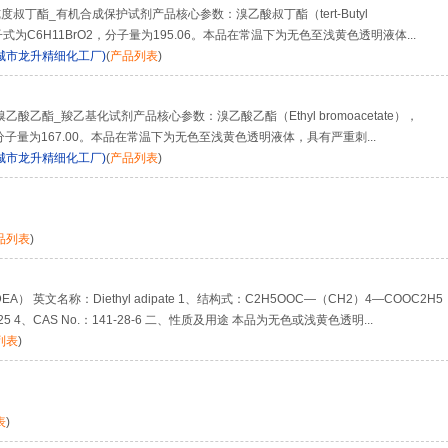
纯度叔丁酯_有机合成保护试剂产品核心参数：溴乙酸叔丁酯（tert-Butyl
-3，分子式为C6H11BrO2，分子量为195.06。本品在常温下为无色至浅黄色透明液体...
城市龙升精细化工厂)
(
产品列表
)
溴乙酸乙酯_羧乙基化试剂产品核心参数：溴乙酸乙酯（Ethyl bromoacetate），
O2，分子量为167.00。本品在常温下为无色至浅黄色透明液体，具有严重刺...
城市龙升精细化工厂)
(
产品列表
)
品列表
)
英文名称：Diethyl adipate 1、结构式：C2H5OOC—（CH2）4—COOC2H5
5 4、CAS No.：141-28-6 二、性质及用途 本品为无色或浅黄色透明...
列表
)
表
)