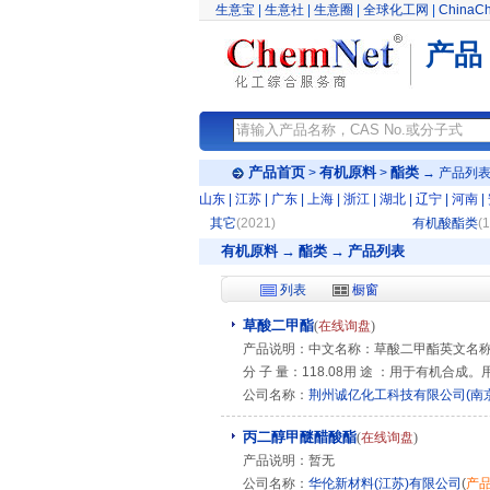
生意宝
|
生意社
|
生意圈
|
全球化工网
|
ChinaC
产品
产品首页
有机原料
酯类
>
>
→ 产品列
山东
|
江苏
|
广东
|
上海
|
浙江
|
湖北
|
辽宁
|
河南
|
其它
(2021)
有机酸酯类
(
有机原料 → 酯类 → 产品列表
列表
橱窗
草酸二甲酯
(
在线询盘
)
产品说明：中文名称：草酸二甲酯英文名称：Dime
分 子 量：118.08用 途 ：用于有机合
公司名称：
荆州诚亿化工科技有限公司(南
丙二醇甲醚醋酸酯
(
在线询盘
)
产品说明：暂无
公司名称：
华伦新材料(江苏)有限公司
(
产