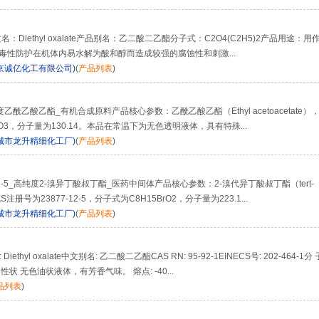
ethyl oxalate产品别名：乙二酸二乙酯分子式：C2O4(C2H5)2产品用途：用
-1毒性防护在机体内易水解为酸和醇而造成较强的腐蚀性和刺激...
京诚亿化工有限公司)
(
产品列表
)
度乙酰乙酸乙酯_有机合成原料产品核心参数：乙酰乙酸乙酯（Ethyl acetoacetate）
10O3，分子量为130.14。本品在常温下为无色透明液体，具有特殊...
城市龙升精细化工厂)
(
产品列表
)
2-5_高纯度2-溴异丁酸叔丁酯_医药中间体产品核心参数：2-溴代异丁酸叔丁酯（tert-
te），CAS注册号为23877-12-5，分子式为C8H15BrO2，分子量为223.1...
城市龙升精细化工厂)
(
产品列表
)
yl oxalate中文别名: 乙二酸二乙酯CAS RN: 95-92-1EINECS号: 202-464-1分 
性质: 性状 无色油状液体，有芳香气味。 熔点: -40...
品列表
)