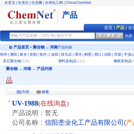
生意宝
|
生意社
|
生意圈
|
全球化工网
|
ChinaChemNet
产品
首页
|
产品
|
企
热搜
产品首页
聚合物
河南
>
→
产品列表
郑州
|
濮阳
|
新乡
|
安阳
|
焦作
|
|
洛阳
|
驻马店
|
漯河
|
鹤壁
|
周口
|
信阳
|
济源
|
平顶
其它聚合物
(216)
塑料及制品
(111)
橡胶及制品
(
聚合物 → 河南 → 产品列表
品
列表
橱窗
UV-1988
(
在线询盘
)
产品说明：暂无
公司名称：
信阳垄业化工产品有限公司
(
产