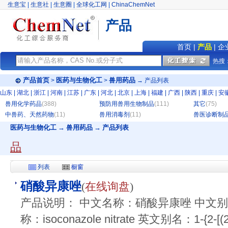
生意宝
|
生意社
|
生意圈
|
全球化工网
|
ChinaChemNet
产品
首页
|
产品
|
企
热搜
产品首页
医药与生物化工
兽用药品
>
>
→ 产品列表
山东
|
湖北
|
浙江
|
河南
|
江苏
|
广东
|
河北
|
北京
|
上海
|
福建
|
广西
|
陕西
|
重庆
|
安
兽用化学药品
(388)
预防用兽用生物制品
(111)
其它
(75)
中兽药、天然药物
(11)
兽用消毒剂
(11)
兽医诊断制
医药与生物化工 → 兽用药品 → 产品列表
品
列表
橱窗
硝酸异康唑
(
在线询盘
)
产品说明： 中文名称：硝酸异康唑 中文
称：isoconazole nitrate 英文别名：1-{2-[(2,6