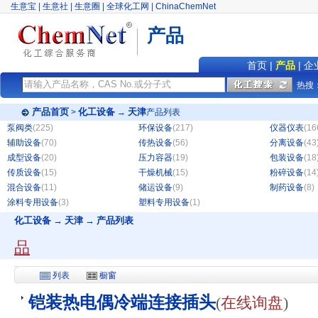
生意宝
|
生意社
|
生意圈
|
全球化工网
|
ChinaChemNet
产品
首页
|
产品
|
企
热搜
产品首页
化工设备
天津
>
→
产品列表
泵阀类
(225)
环保设备
(217)
仪器仪表
(16
辅助设备
(70)
传热设备
(56)
分离设备
(43
成型设备
(20)
压力容器
(19)
包装设备
(18
传质设备
(15)
干燥机械
(15)
粉碎设备
(14
混合设备
(11)
储运设备
(9)
制药设备
(8)
涂料专用设备
(3)
塑料专用设备
(1)
化工设备 → 天津 → 产品列表
品
列表
橱窗
铠装热电偶冷端连接插头
(
在线询盘
)