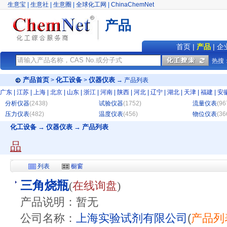
生意宝
|
生意社
|
生意圈
|
全球化工网
|
ChinaChemNet
产品
首页
|
产品
|
企
热搜
产品首页
化工设备
仪器仪表
>
>
→ 产品列表
广东
|
江苏
|
上海
|
北京
|
山东
|
浙江
|
河南
|
陕西
|
河北
|
辽宁
|
湖北
|
天津
|
福建
|
安
分析仪器
(2438)
试验仪器
(1752)
流量仪表
(96
压力仪表
(482)
温度仪表
(456)
物位仪表
(36
化工设备 → 仪器仪表 → 产品列表
品
列表
橱窗
三角烧瓶
(
在线询盘
)
产品说明：暂无
公司名称：
上海实验试剂有限公司
(
产品列