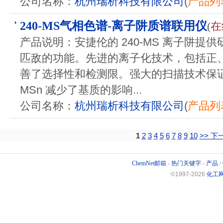
公司名称：
杭州瑞析科技有限公司
(
产品列
240-MS气相色谱-离子阱质谱联用仪
(
在
产品说明：安捷伦的 240-MS 离子阱提
匹敌的功能。先进的离子化技术，包括正
善了选择性和检测限。强大的扫描技术保证化
MSn 减少了基质的影响...
公司名称：
杭州瑞析科技有限公司
(
产品列
1
2
3
4
5
6
7
8
9
10
>>
下
ChemNet邮箱
-
热门关键字
-
产品
/
©1997-
2026
化工