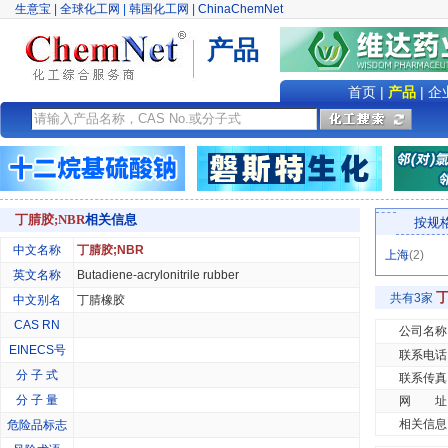
生意宝
|
全球化工网
|
韩国化工网
|
ChinaChemNet
产品
首页
|
产品
|
企
丁腈胶;NBR
相关信息
按规
中文名称
丁腈胶;NBR
上海
(2)
英文名称
Butadiene-acrylonitrile rubber
共有3家
中文别名
丁腈橡胶
CAS RN
公司名称
EINECS号
联系电话
分 子 式
联系传真
分 子 量
网 址
相关信息
危险品标志