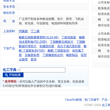
风险术语
公司名称
安全术语
联系电话
物化性质
联系传真
广泛用于制造各种耐油垫圈、垫片、胶管、飞机油
网 址
用 途
箱、软包装、印染胶辊、电缆材料和胶粘剂等
相关信息
上游原料
丙烯腈
、
丁二烯
公司名称
酚醛石棉耐磨擦塑料(JL24-66)
、
丁腈混炼胶
、
酚醛
联系电话
泡沫塑料板(FD-20型)
、
丁腈酚醛石棉软片
、
丁腈酚
联系传真
醛碳纤维软片
、
机械密封胶
、
高分子液态密封胶
、
酚
下游产品
醛-丁腈胶粘剂(705)
、
酚醛-丁腈胶粘剂
、
改性氯丁
网 址
胶
、
压敏胶粘带
、
丁腈橡胶粘合剂
、
橡胶制品
、
轻型
相关信息
运输带
、
胶管
化工字典：
* 使用帮助：
你可以输入产品的中文名称、英文名称、别名或者
CAS登记号(即美国化学文摘登记号)进行检索。
ChemNet邮箱
-
热门关键字
-
产品
/
©1997-
2026
化工