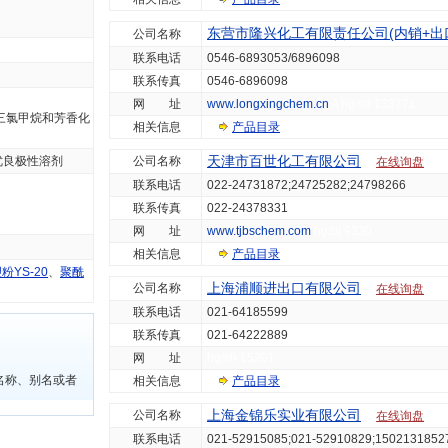
东营市隆兴化工有限责任公司(内销+出
公司名称
联系电话
0546-6893053/6896098
联系传真
0546-6896098
网 址
www.longxingchem.cn
A hg/sd 133771
三氯甲烷和芳香化
相关信息
产品目录
天津市百世化工有限公司
优良极性溶剂
公司名称
在线询盘
联系电话
022-24731872;24725282;24798266
联系传真
022-24378331
网 址
www.tjbschem.com
hg/bj 9330
相关信息
产品目录
YS-20
、
聚酰
上海浦顺进出口有限公司
公司名称
在线询盘
联系电话
021-64185599
联系传真
021-64222889
网 址
hg/sh 15201
名称、别名或者
相关信息
产品目录
上海金锦乐实业有限公司
公司名称
在线询盘
联系电话
021-52915085;021-52910829;1502131852