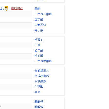
口)
在线询盘
·
苯酚
·
二甲基乙酰胺
·
正丁醇
·
二氯乙烷
·
异丁醇
·
松节油
·
乙腈
·
乙二醇
·
松油醇
·
二甲基甲酰胺
·
合成樟脑片
·
合成樟脑粉
·
水杨酰胺
·
牛磺酸
·
赛克
·
醋酸钠
7
·
醋酸铵