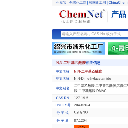
生意宝
|
全球化工网
|
韩国化工网
|
ChinaChem
产品
N,N-二甲基乙酰胺
相关信息
中文名称
N,N-二甲基乙酰胺
英文名称
N,N-Dimethylacetamide
二甲基乙酰胺;二甲替乙酰胺;乙酰二
中文别名
胺;二甲基醯胺;DMAC
CAS RN
127-19-5
EINECS号
204-826-4
C
H
NO
分 子 式
4
9
分 子 量
87.1204