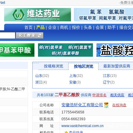
Net
·
免费注
首页
|
产品
|
企业
|
商机
|
报价
|
头条
|
会展
|
助手
|
撮合交
按规格浏览
最新加盟供应商
按地区浏览
山东
(32)
上海
(32)
江苏
(15)
浙江
(4)
安徽
(3)
辽宁
(2)
甲胺;N-乙酰二甲
二甲基乙酰胺
共有103家
供应商
申请排名
相关供应
相
安徽浩轩化工有限公司
公司名称
在线询盘
联系电话
17755445658
联系传真
0554-6662393
网 址
www.vastchemical.com.cn
4 hg/js 276702
相关信息
产品目录