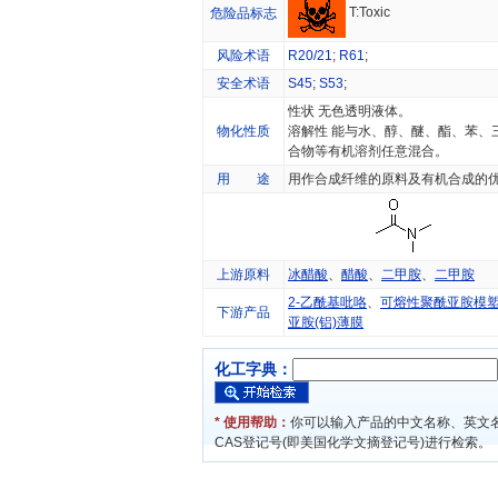
T:Toxic
危险品标志
风险术语
R20/21
;
R61
;
安全术语
S45
;
S53
;
性状 无色透明液体。
物化性质
溶解性 能与水、醇、醚、酯、苯、
合物等有机溶剂任意混合。
用 途
用作合成纤维的原料及有机合成的
上游原料
冰醋酸
、
醋酸
、
二甲胺
、
二甲胺
2-乙酰基吡咯
、
可熔性聚酰亚胺模塑粉
下游产品
亚胺(铝)薄膜
化工字典：
* 使用帮助：
你可以输入产品的中文名称、英文
CAS登记号(即美国化学文摘登记号)进行检索。