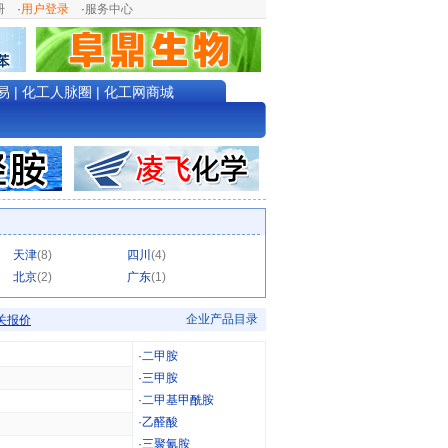
册
·
用户登录
·
服务中心
易
|
化工人脉圈
|
化工网商城
天津
(8)
四川
(4)
北京
(2)
广东
(1)
企业产品目录
关报价
·
二甲胺
·
三甲胺
·
二甲基甲酰胺
·
乙醛酸
·
三聚氰胺