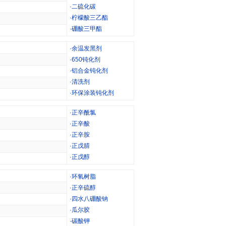
·
二硫化碳
·
柠檬酸三乙酯
·
硼酸三甲酯
·
余温发黑剂
·
650钝化剂
·
铝合金钝化剂
·
清洗剂
·
环保涂装钝化剂
·
正辛酰氯
·
正辛酸
·
正辛胺
·
正戊腈
·
正戊醇
·
环氧树脂
·
正辛硫醇
·
四水八硼酸钠
·
瓜尔胶
·
碳酸钾