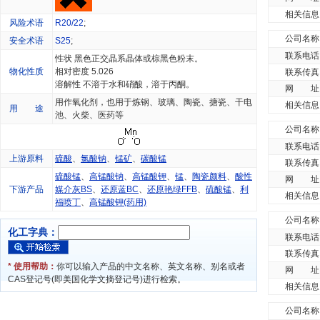
相关信息
风险术语
R20/22
;
公司名称
安全术语
S25
;
联系电话
性状 黑色正交晶系晶体或棕黑色粉末。
物化性质
相对密度 5.026
联系传真
溶解性 不溶于水和硝酸，溶于丙酮。
网 址
用作氧化剂，也用于炼钢、玻璃、陶瓷、搪瓷、干电
相关信息
用 途
池、火柴、医药等
公司名称
联系电话
上游原料
硫酸
、
氯酸钠
、
锰矿
、
碳酸锰
联系传真
硫酸锰
、
高锰酸钠
、
高锰酸钾
、
锰
、
陶瓷颜料
、
酸性
网 址
下游产品
媒介灰BS
、
还原蓝BC
、
还原艳绿FFB
、
硫酸锰
、
利
相关信息
福喷丁
、
高锰酸钾(药用)
公司名称
化工字典：
联系电话
联系传真
* 使用帮助：
你可以输入产品的中文名称、英文名称、别名或者
网 址
CAS登记号(即美国化学文摘登记号)进行检索。
相关信息
公司名称