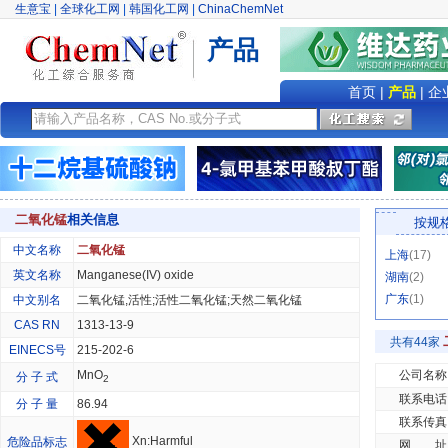
生意宝
|
全球化工网
|
韩国化工网
|
ChinaChemNet
产品
首页
|
产品
|
企
二氧化锰
相关信息
按规
中文名称
二氧化锰
上海
(17)
英文名称
Manganese(IV) oxide
湖南
(2)
广东
(1)
中文别名
二氧化锰,活性;活性二氧化锰;天然二氧化锰
CAS RN
1313-13-9
共有44家
EINECS号
215-202-6
MnO
公司名称
分 子 式
2
联系电话
分 子 量
86.94
联系传真
Xn:Harmful
危险品标志
网 址