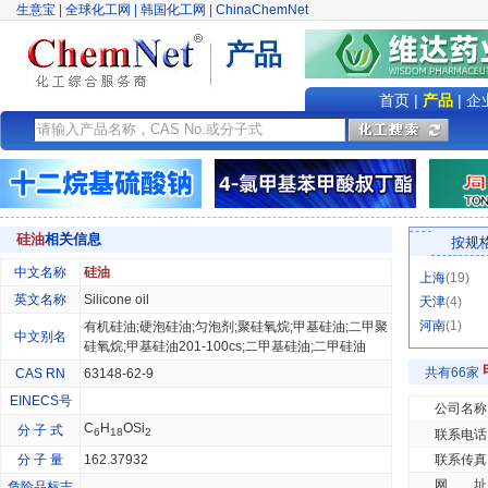
生意宝
|
全球化工网
|
韩国化工网
|
ChinaChemNet
产品
首页
|
产品
|
企
硅油
相关信息
按规
中文名称
硅油
上海
(19)
英文名称
Silicone oil
天津
(4)
河南
(1)
有机硅油;硬泡硅油;匀泡剂;聚硅氧烷;甲基硅油;二甲聚
中文别名
硅氧烷;甲基硅油201-100cs;二甲基硅油;二甲硅油
共有66家
CAS RN
63148-62-9
EINECS号
公司名称
C
H
OSi
分 子 式
6
18
2
联系电话
分 子 量
162.37932
联系传真
网 址
危险品标志