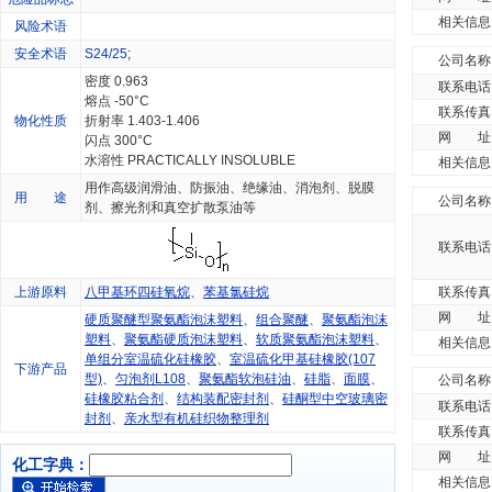
相关信息
风险术语
安全术语
S24/25
;
公司名称
密度 0.963
联系电话
熔点 -50°C
联系传真
物化性质
折射率 1.403-1.406
网 址
闪点 300°C
水溶性 PRACTICALLY INSOLUBLE
相关信息
用作高级润滑油、防振油、绝缘油、消泡剂、脱膜
用 途
公司名称
剂、擦光剂和真空扩散泵油等
联系电话
上游原料
八甲基环四硅氧烷
、
苯基氯硅烷
联系传真
网 址
硬质聚醚型聚氨酯泡沫塑料
、
组合聚醚
、
聚氨酯泡沫
塑料
、
聚氨酯硬质泡沫塑料
、
软质聚氨酯泡沫塑料
、
相关信息
单组分室温硫化硅橡胶
、
室温硫化甲基硅橡胶(107
下游产品
型)
、
匀泡剂L108
、
聚氨酯软泡硅油
、
硅脂
、
面膜
、
公司名称
硅橡胶粘合剂
、
结构装配密封剂
、
硅酮型中空玻璃密
联系电话
封剂
、
亲水型有机硅织物整理剂
联系传真
网 址
化工字典：
相关信息