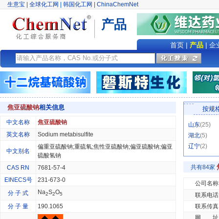
生意宝
|
全球化工网
|
韩国化工网
|
ChinaChemNet
产品
首页
|
产品
|
企
焦亚硫酸钠
相关信息
按规
中文名称
焦亚硫酸钠
山东
(25)
英文名称
Sodium metabisulfite
湖北
(5)
辽宁
(2)
偏重亚硫酸钠;重硫氧;焦性亚硫酸钠;偏亚硫酸钠;偏亚
中文别名
硫酸氢钠
共有84家
CAS RN
7681-57-4
EINECS号
231-673-0
公司名称
Na
S
O
分 子 式
2
2
5
联系电话
分 子 量
190.1065
联系传真
网 址