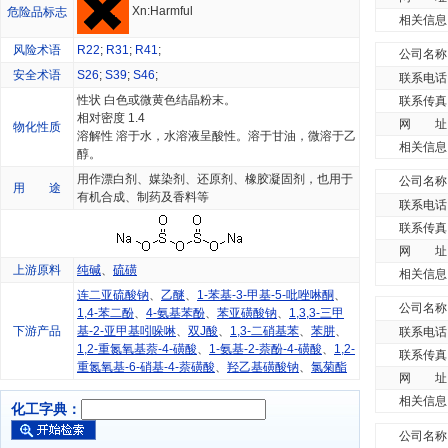
Xn:Harmful
危险品标志
相关信息
风险术语
R22
;
R31
;
R41
;
公司名称
安全术语
S26
;
S39
;
S46
;
联系电话
性状 白色或微黄色结晶粉末。
联系传真
相对密度 1.4
网 址
物化性质
溶解性 溶于水，水溶液呈酸性。溶于甘油，微溶于乙
相关信息
醇。
用作漂白剂、媒染剂、还原剂、橡胶凝固剂，也用于
公司名称
用 途
有机合成、制药及香料等
联系电话
联系传真
网 址
上游原料
纯碱
、
硫磺
相关信息
连二亚硫酸钠
、
乙醚
、
1-苯基-3-甲基-5-吡唑啉酮
、
公司名称
1,4-苯二酚
、
4-氨基苯酚
、
苯亚磺酸钠
、
1,3,3-三甲
下游产品
基-2-亚甲基吲哚啉
、
双J酸
、
1,3-二硝基苯
、
苯肼
、
联系电话
1,2-重氮氧基萘-4-磺酸
、
1-氨基-2-萘酚-4-磺酸
、
1,2-
联系传真
重氮氧基-6-硝基-4-萘磺酸
、
羟乙基磺酸钠
、
氯菊酯
网 址
相关信息
化工字典：
公司名称