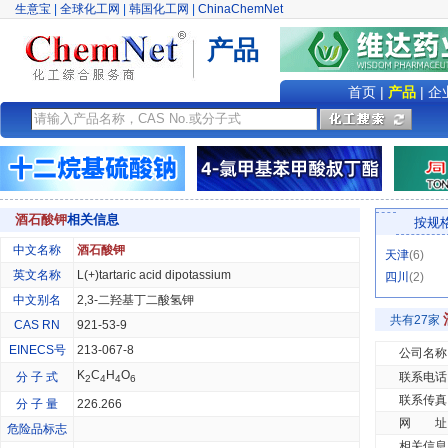
生意宝
|
全球化工网
|
韩国化工网
|
ChinaChemNet
产品
首页
|
产品
|
企
酒石酸钾
相关信息
按规
中文名称
酒石酸钾
天津
(6)
英文名称
L(+)tartaric acid dipotassium
四川
(2)
中文别名
2,3-二羟基丁二酸氢钾
共有27家
CAS RN
921-53-9
EINECS号
213-067-8
公司名称
K
C
H
O
分 子 式
联系电话
2
4
4
6
联系传真
分 子 量
226.266
网 址
危险品标志
相关信息