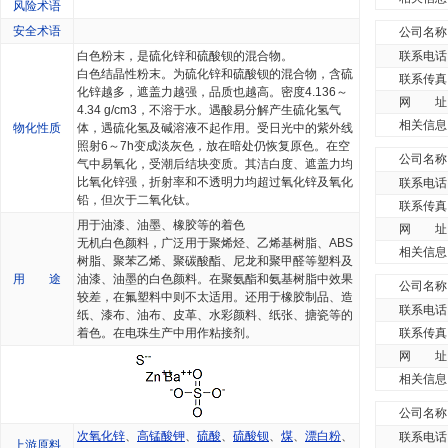
风险术语
安全术语
公司名称
白色粉末，是硫化锌和硫酸钡的混合物。
联系电话
白色结晶性粉末。为硫化锌和硫酸钡的混合物，含硫
联系传真
化锌越多，遮盖力越强，品质也越高。密度4.136～
网 址
4.34 g/cm3，不溶于水。遇酸易分解产生硫化氢气
相关信息
物化性质
体，遇硫化氢及碱溶液不起作用。受日光中的紫外线
照射6～7h变成淡灰色，放在暗处仍恢复原色。在空
公司名称
气中易氧化，受潮后结块变质。其洁白度、遮盖力均
比氧化锌强，折射率和不透明力均超过氧化锌及氧化
联系电话
铅，但次于二氧化钛。
联系传真
用于油漆、油墨、橡胶等的着色
网 址
无机白色颜料，广泛用于聚烯烃、乙烯基树脂、ABS
相关信息
树脂、聚苯乙烯、聚碳酸酯、尼龙和聚甲醛等塑料及
用 途
油漆、油墨的白色颜料。在聚氨酯和氨基树脂中效果
公司名称
较差，在氟塑料中则不太适用。还用于橡胶制品、造
联系电话
纸、漆布、油布、皮革、水彩颜料、纸张、搪瓷等的
着色。在电珠生产中用作粘接剂。
联系传真
网 址
相关信息
公司名称
次氧化锌
、
高锰酸钾
、
硫酸
、
硫酸钡
、
煤
、
漂白粉
、
联系电话
上游原料