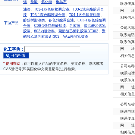
锌
、
盐酸
、
氧化锌
、
重晶石
联系传真
油漆
、
T03-1各色酯胶调合漆
、
T03-1浅色酯胶调合
网 址
漆
、
T03-1深色酯胶调合漆
、
T04-1各色酯胶磁漆
、
相关信息
醇酸树脂漆类
、
各色醇酸调合漆
、
C03-1各色醇酸调
下游产品
合漆
、
C06-1铁红醇酸底漆
、
乳胶漆
、
聚乙酸乙烯乳
公司名称
胶漆
、
803内墙涂料
、
聚醋酸乙烯乳胶漆BT302
、
聚
联系电话
醋酸乙烯乳胶漆BT303
、
VAE外墙乳胶漆
联系传真
化工字典：
网 址
相关信息
* 使用帮助：
你可以输入产品的中文名称、英文名称、别名或者
公司名称
CAS登记号(即美国化学文摘登记号)进行检索。
联系电话
联系传真
网 址
相关信息
公司名称
联系电话
联系传真
网 址
相关信息