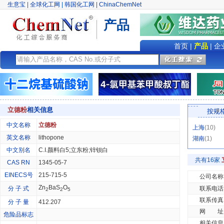
生意宝
|
全球化工网
|
韩国化工网
|
ChinaChemNet
产品
首页
|
产品
|
企
立德粉
相关信息
按规
中文名称
立德粉
上海
(10)
英文名称
lithopone
湖南
(1)
中文别名
C.I.颜料白5;立东粉;锌钡白
共有16家
CAS RN
1345-05-7
EINECS号
215-715-5
公司名称
Zn
BaS
O
分 子 式
联系电话
2
2
5
联系传真
分 子 量
412.207
网 址
危险品标志
相关信息