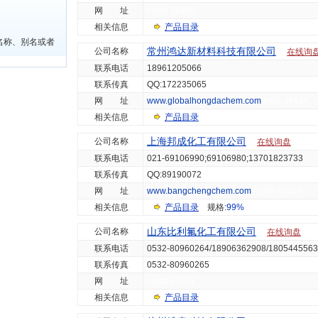
网 址
hg/sh 26256
相关信息
产品目录
名称、别名或者
常州鸿达新材料科技有限公司
公司名称
在线询
联系电话
18961205066
联系传真
QQ:172235065
网 址
www.globalhongdachem.com
hg/js 26814
相关信息
产品目录
上海邦成化工有限公司
公司名称
在线询盘
联系电话
021-69106990;69106980;13701823733
联系传真
QQ:89190072
网 址
www.bangchengchem.com
hg/sh 30103
相关信息
产品目录
规格:
99%
山东比利氟化工有限公司
公司名称
在线询盘
联系电话
0532-80960264/18906362908/180544556
联系传真
0532-80960265
网 址
hg/sd 31827
相关信息
产品目录