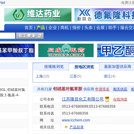
Net
·
免费注
首页
|
产品
|
企业
|
商机
|
报价
|
头条
|
会展
|
助手
|
撮合交
按规格浏览
最新加盟供应商
按地区浏览
上海
(10)
江苏
(5)
浙江
(4)
邻硝基对氯苯胺
共有21家
供应商
申请排名
相关供应
基3GL;邻硝基对氯
;1-氨基-4-
江苏隆昌化工有限公司
公司名称
在线询盘
联系电话
0513-87680699;0513-87688359
联系传真
0513-87688358
网 址
www.lcchem.com
A hg/js 15300
相关信息
产品目录