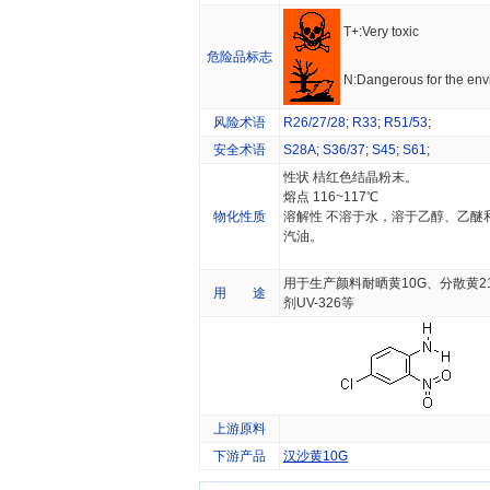
T+:Very toxic
危险品标志
N:Dangerous for the env
风险术语
R26/27/28
;
R33
;
R51/53
;
安全术语
S28A
;
S36/37
;
S45
;
S61
;
性状 桔红色结晶粉末。
熔点 116~117℃
物化性质
溶解性 不溶于水，溶于乙醇、乙醚
汽油。
用于生产颜料耐晒黄10G、分散黄2
用 途
剂UV-326等
上游原料
下游产品
汉沙黄10G