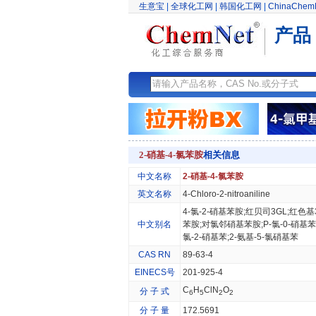
生意宝
|
全球化工网
|
韩国化工网
|
ChinaChem
产品
2-硝基-4-氯苯胺
相关信息
中文名称
2-硝基-4-氯苯胺
英文名称
4-Chloro-2-nitroaniline
4-氯-2-硝基苯胺;红贝司3GL;红色
中文别名
苯胺;对氯邻硝基苯胺;P-氯-0-硝基苯胺
氯-2-硝基苯;2-氨基-5-氯硝基苯
CAS RN
89-63-4
EINECS号
201-925-4
C
H
ClN
O
分 子 式
6
5
2
2
分 子 量
172.5691