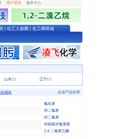
册
·
用户登录
·
服务中心
易
|
化工人脉圈
|
化工网商城
山东
(1)
辽宁
(1)
企业产品目录
相关报价
·
氯化苯
·
邻二氯苯
·
对二氯苯
·
邻硝基对氯苯胺
·
2,4-二氯苯乙酮