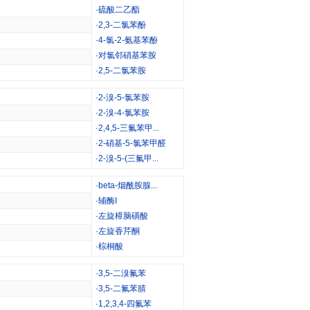
·
硫酸二乙酯
·
2,3-二氯苯酚
·
4-氯-2-氨基苯酚
·
对氯邻硝基苯胺
·
2,5-二氯苯胺
·
2-溴-5-氯苯胺
·
2-溴-4-氯苯胺
·
2,4,5-三氟苯甲...
·
2-硝基-5-氯苯甲醛
·
2-溴-5-(三氟甲...
·
beta-烟酰胺腺...
·
辅酶I
·
左旋樟脑磺酸
·
左旋香芹酮
·
棕桐酸
·
3,5-二溴氟苯
·
3,5-二氟苯腈
·
1,2,3,4-四氟苯