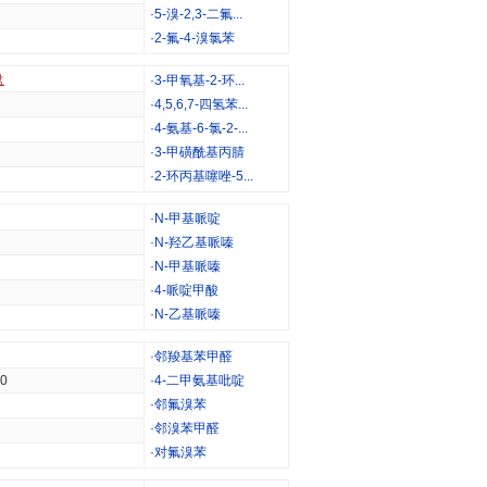
·
5-溴-2,3-二氟...
·
2-氟-4-溴氯苯
盘
·
3-甲氧基-2-环...
·
4,5,6,7-四氢苯...
·
4-氨基-6-氯-2-...
·
3-甲磺酰基丙腈
·
2-环丙基噻唑-5...
·
N-甲基哌啶
·
N-羟乙基哌嗪
·
N-甲基哌嗪
·
4-哌啶甲酸
·
N-乙基哌嗪
·
邻羧基苯甲醛
30
·
4-二甲氨基吡啶
·
邻氟溴苯
·
邻溴苯甲醛
·
对氟溴苯