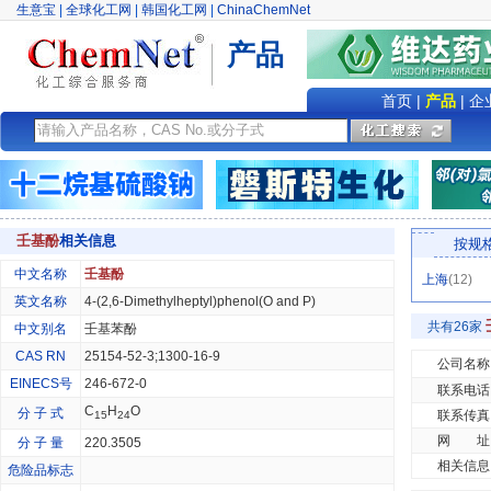
生意宝
|
全球化工网
|
韩国化工网
|
ChinaChemNet
产品
首页
|
产品
|
企
壬基酚
相关信息
按规
中文名称
壬基酚
上海
(12)
英文名称
4-(2,6-Dimethylheptyl)phenol(O and P)
共有26家
中文别名
壬基苯酚
CAS RN
25154-52-3;1300-16-9
公司名称
EINECS号
246-672-0
联系电话
C
H
O
分 子 式
联系传真
15
24
网 址
分 子 量
220.3505
相关信息
危险品标志