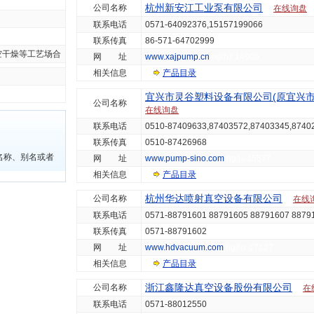
杭州新安江工业泵有限公司
公司名称
在线询盘
联系电话
0571-64092376,15157199066
联系传真
86-571-64702999
空干燥等工艺场合
网 址
www.xajpump.cn
hg/hz 14906
相关信息
产品目录
宜兴市灵谷塑料设备有限公司(原宜兴市
公司名称
在线询盘
联系电话
0510-87409633,87403572,87403345,8740
联系传真
0510-87426968
名称、别名或者
网 址
www.pump-sino.com
hg/js 15577
相关信息
产品目录
杭州华达喷射真空设备有限公司
公司名称
在线
联系电话
0571-88791601 88791605 88791607 8879
联系传真
0571-88791602
网 址
www.hdvacuum.com
hg/hz 17127
相关信息
产品目录
浙江鑫隆达真空设备股份有限公司
公司名称
在
联系电话
0571-88012550