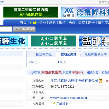
Net
·
免费注
首页
|
产品
|
企业
|
商机
|
报价
|
头条
|
会展
|
助手
|
撮合交
按规格浏览
最新加盟供应商
按地区浏览
浙江
(6)
江苏
(1)
水喷射真空泵
共有7家
供应商
申请排名
相关供应
相关
浙江杭真能源科技股份有限公司
公司名称
在
联系电话
86-571-88750211
联系传真
网 址
www.westlake-vacuum.com
A hg/hz 16075
相关信息
产品目录