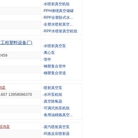
·
水喷射真空机组
·
PPH缠绕真空储罐
·
RPP全塑卧式水...
·
全塑水喷射真空...
·
RPP水喷射真空机组
工程塑料设备厂)
·
水喷射真空泵
·
离心泵
2459
·
管件
·
钢塑复合管件
·
钢塑复合管道
询盘
·
喷射真空泵
1607 13958086370
·
水环泵机组
·
真空除氧器
·
可调式热泵机组
·
食用油精炼真空...
线询盘
·
蒸汽喷射真空泵
·
环路反应喷射器