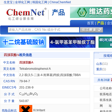
生意宝
|
全球化工网
|
韩国化工网
|
ChinaChemNet
产品
首页
|
产品
|
企
四溴双酚A
相关信息
按规
中文名称
四溴双酚A
山东
(11)
英文名称
Tetrabromobisphenol A
重庆
(1)
中文别名
2,2-双(3,5-二溴-4-羟苯基)丙烷;四溴双酚;TBBA
共有28家
CAS RN
79-94-7
EINECS号
201-236-9
公司名称
C
H
Br
O
分 子 式
联系电话
15
12
4
2
联系传真
分 子 量
543.87
网 址
Xi:Irritant
危险品标志
相关信息