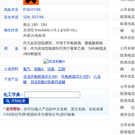
风险术语
R36/37/38
;
公司名称
联系电话
安全术语
S26
;
S37/39
;
联系传真
熔点:180 - 184
物化性质
水溶性:Insoluble (<0.1 g/100 mL)
网 址
外观:白色粉末
相关信息
作为反应型阻燃剂，可用于环氧树脂、聚氨酯树脂
公司名称
用 途
等；作为添加型阻燃剂可用于聚苯乙烯、SAN树脂及
ABS树脂等
联系电话
联系传真
上游原料
氯气
、
双酚A
、
溴素
、
乙醇
网 址
相关信息
含溴环氧树脂(EX-48)
、
环氧树脂(EX-4型)
、
八溴
下游产品
醚
、
四溴双酚A双烯丙基醚
公司名称
联系电话
化工字典：
联系传真
网 址
* 使用帮助：
你可以输入产品的中文名称、英文名称、别名或者
相关信息
CAS登记号(即美国化学文摘登记号)进行检索。
公司名称
联系电话