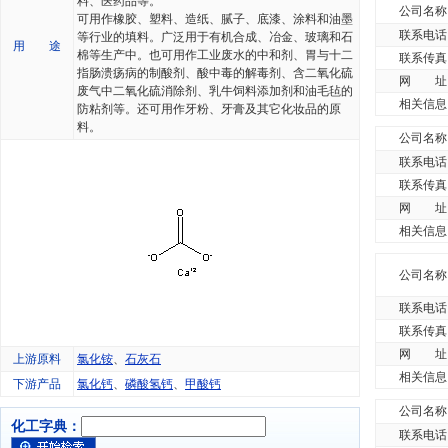
料、医药品等。
公司名称
可用作橡胶、塑料、造纸、腻子、底漆、涂料和油墨
联系电话
等行业的填料。广泛用于有机合成、冶金、玻璃和石
用 途
棉等生产中。也可用作工业废水的中和剂、胃与十二
联系传真
指肠溃疡病的制酸剂、酸中毒的解毒剂、含二氧化硫
网 址
废气中二氧化硫消除剂、乳牛饲料添加剂和油毛毡的
相关信息
防粘剂等。还可用作牙粉、牙膏及其它化妆品的原
料。
公司名称
联系电话
联系传真
网 址
相关信息
公司名称
联系电话
联系传真
网 址
上游原料
氯化铵
、
石灰石
相关信息
下游产品
氯化钙
、
磷酸氢钙
、
甲酸钙
公司名称
化工字典：
联系电话