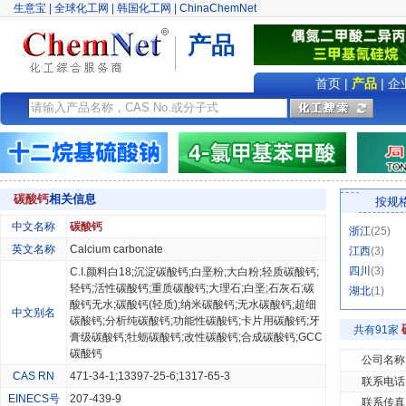
生意宝
|
全球化工网
|
韩国化工网
|
ChinaChemNet
产品
首页
|
产品
|
企
碳酸钙
相关信息
按规
中文名称
碳酸钙
浙江
(25)
英文名称
Calcium carbonate
江西
(3)
四川
(3)
C.I.颜料白18;沉淀碳酸钙;白垩粉;大白粉;轻质碳酸钙;
轻钙;活性碳酸钙;重质碳酸钙;大理石;白垩;石灰石;碳
湖北
(1)
酸钙无水;碳酸钙(轻质);纳米碳酸钙;无水碳酸钙;超细
中文别名
碳酸钙;分析纯碳酸钙;功能性碳酸钙;卡片用碳酸钙;牙
共有91家
膏级碳酸钙;牡蛎碳酸钙;改性碳酸钙;合成碳酸钙;GCC
碳酸钙
公司名称
CAS RN
471-34-1;13397-25-6;1317-65-3
联系电话
EINECS号
207-439-9
联系传真