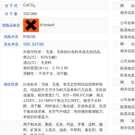
CaCO
分 子 式
网 址
3
相关信息
分 子 量
100.088
公司名称
Xi:Irritant
危险品标志
联系电话
风险术语
R36/38
;
联系传真
网 址
安全术语
S26
;
S37/39
;
相关信息
外观与性状： 无臭、无味的白色粉末或无色结晶。
熔点(℃)： 825(分解)
公司名称
沸点(℃)： 无资料
相对密度(水=1)： 2.70-2.95
联系电话
溶解性： 不溶于水，溶于酸。
联系传真
网 址
物化性质
白色粉末，无味、无臭。有无定型和结晶型两种形
相关信息
态。结晶型中又可分为斜方晶系和六方晶系，呈柱状
或菱形。相对密度2.71。825～896.6℃分解，熔点
公司名称
1339℃，10.7MPa下熔点为1289℃。难溶于水和
醇。溶于酸，同时放出二氧化碳，呈放热反应。也溶
联系电话
于氯化铵溶液。在空气中稳定，有轻微的吸潮能力。
联系传真
有较好的遮盖力。
网 址
用于制水泥、陶瓷、石灰、钙盐、牙膏、染料、颜
相关信息
料、矿泉水、人造石、油灰、中和剂、催化剂、填