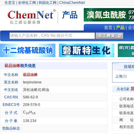
生意宝
|
全球化工网
|
韩国化工网
|
ChinaChemNet
产品
首页
|
产品
|
企
萜品油烯
相关信息
按规
中文名称
萜品油烯
上海
(3)
英文名称
terpinolene
共有5家
中文别名
异松油烯;红樟油
CAS RN
586-62-9
公司名称
EINECS号
209-578-0
联系电话
C
H
分 子 式
联系传真
10
16
网 址
分 子 量
136.234
相关信息
危险品标志