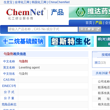
生意宝
|
全球化工网
|
韩国化工网
|
ChinaChemNet
产品
首页
|
产品
|
企
匀染剂
相关信息
按规
中文名称
匀染剂
浙江
(13)
英文名称
Levelling agent
共有26家
中文别名
匀染剂
CAS RN
公司名称
EINECS号
联系电话
分 子 式
联系传真
分 子 量
网 址
危险品标志
相关信息