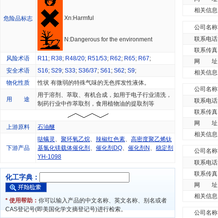
相关信息
Xn:Harmful
危险品标志
公司名称
联系电话
N:Dangerous for the environment
联系传真
风险术语
R11
;
R38
;
R48/20
;
R51/53
;
R62
;
R65
;
R67
;
网 址
安全术语
S16
;
S29
;
S33
;
S36/37
;
S61
;
S62
;
S9
;
相关信息
物化性质
性状 有微弱的特殊气味的无色挥发性液体。
公司名称
用于溶剂、萃取、有机合成，如用于电子行业清洗，
用 途
联系电话
制药行业中作萃取剂，食用植物油的提取剂等
联系传真
网 址
上游原料
石油醚
相关信息
哒螨灵
、
聚环氧乙烷
、
辣椒红色素
、
高密度聚乙烯钛
下游产品
基氯化镁载体催化剂
、
催化剂DQ
、
催化剂N
、
稳定剂
公司名称
YH-1098
联系电话
联系传真
化工字典：
网 址
相关信息
* 使用帮助：
你可以输入产品的中文名称、英文名称、别名或者
CAS登记号(即美国化学文摘登记号)进行检索。
公司名称