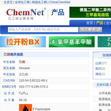
生意宝
|
全球化工网
|
韩国化工网
|
ChinaChemNet
产品
首页
|
产品
|
企
己烷
相关信息
按规
中文名称
己烷
山东
(27)
英文名称
Hexane
四川
(3)
湖北
(1)
中文别名
正己烷
CAS RN
110-54-3;92112-69-1
共有92家
EINECS号
203-777-6;295-570-2
C
H
公司名称
分 子 式
6
14
联系电话
分 子 量
86.18
联系传真
F:Flammable
网 址