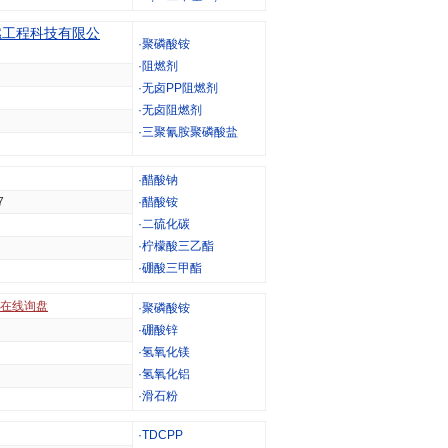
燃工程科技有限公
·
聚磷酸铵
·
阻燃剂
·
无卤PP阻燃剂
·
无卤阻燃剂
·
三聚氰胺聚磷酸盐
·
醋酸钠
7
·
醋酸铵
·
二硫化碳
·
柠檬酸三乙酯
·
硼酸三甲酯
在线询盘
·
聚磷酸铵
·
硼酸锌
·
氢氧化镁
·
氢氧化铝
·
滑石粉
·
TDCPP