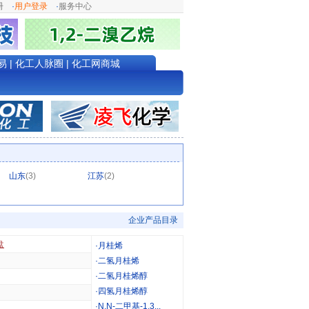
册
·
用户登录
·
服务中心
易
|
化工人脉圈
|
化工网商城
山东
(3)
江苏
(2)
企业产品目录
盘
·
月桂烯
·
二氢月桂烯
·
二氢月桂烯醇
·
四氢月桂烯醇
·
N,N-二甲基-1,3...