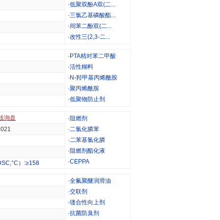
·
低聚双酚A双(二...
·
三氯乙基磷酸酯...
·
间苯二酚双(二...
·
改性三(2,3-二...
·
PTA精对苯二甲酸
·
活性糊料
·
N-羟甲基丙烯酰胺
·
聚丙烯酰胺
·
低聚物防止剂
线询盘
·
阻燃剂
1021
·
二氯化膦苯
·
二苯基氯化膦
·
阻燃剂酯化液
·
CEPPA
,°C）:≥158
·
全氟聚醚润滑油
·
交联剂
·
缝合性向上剂
·
抗菌防臭剂