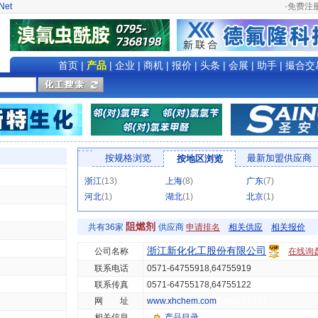
Net
·
免费注
首页
|
产品
|
企业
|
商机
|
报价
|
头条
|
会展
|
助手
|
撮合交
按规格浏览
最新加盟供应商
按地区浏览
浙江
(13)
上海
(8)
广东
(7)
河北
(1)
湖北
(1)
北京
(1)
阻燃剂
共有36家
供应商
申请排名
相关供应
相关报价
浙江新化化工股份有限公司
公司名称
在线询
联系电话
0571-64755918,64755919
联系传真
0571-64755178,64755122
网 址
www.xhchem.com
hg/hz 14744
相关信息
产品目录