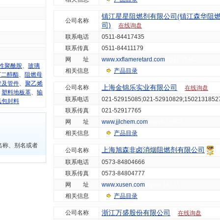
镇江星星阻燃剂有限公司(镇江森华阻
公司名称
司)
在线询盘
联系电话
0511-84417435
联系传真
0511-84411179
网 址
www.xxflameretard.com
hg/js 15102
性聚酰胺
、
玻璃
相关信息
产品目录
丁二醇酯
、
阻燃母
管及管件
、
聚乙烯
上海金锦乐实业有限公司
公司名称
在线询盘
、
塑料地板革
、
输
联系电话
021-52915085;021-52910829;1502131852
氧包封料
联系传真
021-52917765
网 址
www.jjlchem.com
hg/sh 15202
相关信息
产品目录
名称、别名或者
上海旭森非卤消烟阻燃剂有限公司
公司名称
联系电话
0573-84804666
联系传真
0573-84804777
网 址
www.xusen.com
hg/sh 15553
相关信息
产品目录
浙江万盛股份有限公司
公司名称
在线询盘