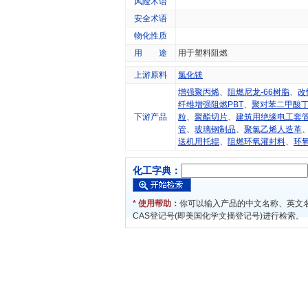
风险术语
安全术语
物化性质
用 途
用于塑料阻燃
上游原料
氯化镁
增强聚丙烯
、
阻燃尼龙-66树脂
、
改
纤维增强阻燃PBT
、
聚对苯二甲酸
下游产品
粒
、
聚酯切片
、
建筑用绝缘电工套
管
、
玻璃钢制品
、
聚氯乙烯人造革
送机用托辊
、
阻燃环氧灌封料
、
环
化工字典：
* 使用帮助：
你可以输入产品的中文名称、英文
CAS登记号(即美国化学文摘登记号)进行检索。