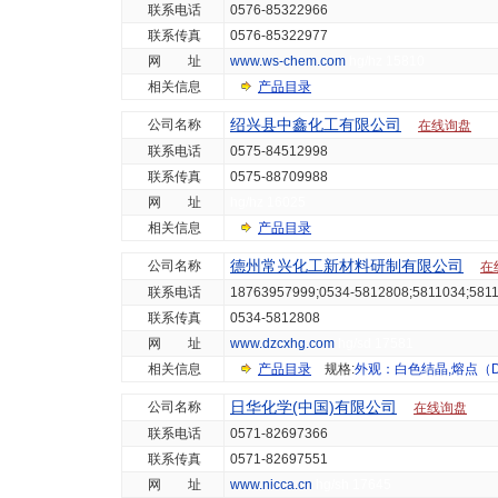
联系电话
0576-85322966
联系传真
0576-85322977
网 址
www.ws-chem.com
hg/hz 15810
相关信息
产品目录
绍兴县中鑫化工有限公司
公司名称
在线询盘
联系电话
0575-84512998
联系传真
0575-88709988
网 址
hg/hz 16025
相关信息
产品目录
德州常兴化工新材料研制有限公司
公司名称
在
联系电话
18763957999;0534-5812808;5811034;581
联系传真
0534-5812808
网 址
www.dzcxhg.com
hg/sd 17581
相关信息
产品目录
规格:
外观：白色结晶,熔点（DSC
日华化学(中国)有限公司
公司名称
在线询盘
联系电话
0571-82697366
联系传真
0571-82697551
网 址
www.nicca.cn
hg/sh 17645