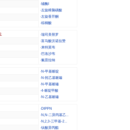
·
辅酶I
·
左旋樟脑磺酸
·
左旋香芹酮
·
棕桐酸
盘
·
瑞司美替罗
·
富马酸沃诺拉赞
·
来特莫韦
·
巴洛沙韦
·
氟雷拉纳
·
N-甲基哌啶
·
N-羟乙基哌嗪
·
N-甲基哌嗪
·
4-哌啶甲酸
·
N-乙基哌嗪
·
DIPPN
·
N,N-二异丙基乙...
·
N,2,3-三甲基-2...
·
钛酸异丙酯