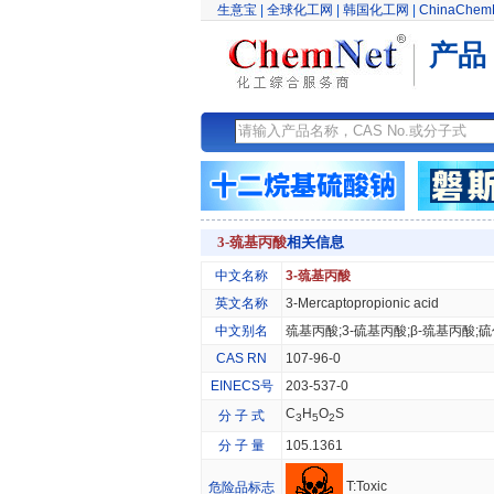
生意宝
|
全球化工网
|
韩国化工网
|
ChinaChem
产品
3-巯基丙酸
相关信息
中文名称
3-巯基丙酸
英文名称
3-Mercaptopropionic acid
中文别名
巯基丙酸;3-硫基丙酸;β-巯基丙酸;
CAS RN
107-96-0
EINECS号
203-537-0
C
H
O
S
分 子 式
3
5
2
分 子 量
105.1361
T:Toxic
危险品标志