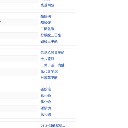
·
巯基丙酸
·
醋酸钠
7
·
醋酸铵
·
二硫化碳
·
柠檬酸三乙酯
·
硼酸三甲酯
·
巯基乙酸异辛酯
·
十八硫醇
·
二仲丁基二硫醚
·
氯代异辛烷
·
对溴苯甲醚
·
碳酸铯
·
氟化铯
·
氯化铯
·
碳酸铷
·
氯化铷
·
beta-烟酰胺腺...