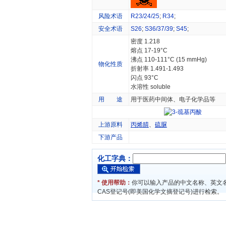
风险术语
R23/24/25
;
R34
;
安全术语
S26
;
S36/37/39
;
S45
;
密度 1.218
熔点 17-19°C
沸点 110-111°C (15 mmHg)
物化性质
折射率 1.491-1.493
闪点 93°C
水溶性 soluble
用 途
用于医药中间体、电子化学品等
上游原料
丙烯腈
、
硫脲
下游产品
化工字典：
* 使用帮助：
你可以输入产品的中文名称、英文
CAS登记号(即美国化学文摘登记号)进行检索。