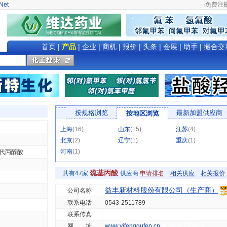
Net
·
免费注
首页
|
产品
|
企业
|
商机
|
报价
|
头条
|
会展
|
助手
|
撮合交
按规格浏览
最新加盟供应商
按地区浏览
上海
(16)
山东
(15)
江苏
(4)
北京
(2)
辽宁
(1)
重庆
(1)
河南
(1)
硫代丙醇酸
巯基丙酸
共有47家
供应商
申请排名
相关供应
相关报价
益丰新材料股份有限公司（生产商）
公司名称
联系电话
0543-2511789
联系传真
网 址
www.yifenggufen.cn
A hg/sd 278424