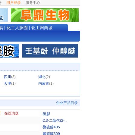
册
·
用户登录
·
服务中心
易
|
化工人脉圈
|
化工网商城
四川
(3)
湖北
(2)
天津
(1)
内蒙古
(1)
企业产品目录
在线询盘
·
硫脲
·
2,3-二硫代(2-...
·
聚硫醇405
·
聚硫醇309