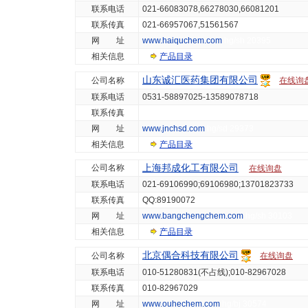
联系电话
021-66083078,66278030,66081201
联系传真
021-66957067,51561567
网 址
www.haiquchem.com
hg/sh 20395
相关信息
产品目录
山东诚汇医药集团有限公司
公司名称
在线询
联系电话
0531-58897025-13589078718
联系传真
网 址
www.jnchsd.com
hg/sd 29373
相关信息
产品目录
上海邦成化工有限公司
公司名称
在线询盘
联系电话
021-69106990;69106980;13701823733
联系传真
QQ:89190072
网 址
www.bangchengchem.com
hg/sh 30103
相关信息
产品目录
北京偶合科技有限公司
公司名称
在线询盘
联系电话
010-51280831(不占线);010-82967028
联系传真
010-82967029
网 址
www.ouhechem.com
hg/bj 30574