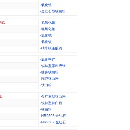
·
氧化钪
·
金红石型钛白粉
询盘
·
氢氧化锶
·
氢氧化钡
·
氯化锶
·
氯化钡
·
纳米级碳酸钙
·
氧化铁红
·
锐钛型颜料级钛...
·
搪瓷钛白粉
·
陶瓷钛白粉
·
钛白粉
盘
·
金红石型钛白粉
·
锐钛型钛白粉
·
钛白粉
·
NR9503 金红石...
·
NR9502 金红石...