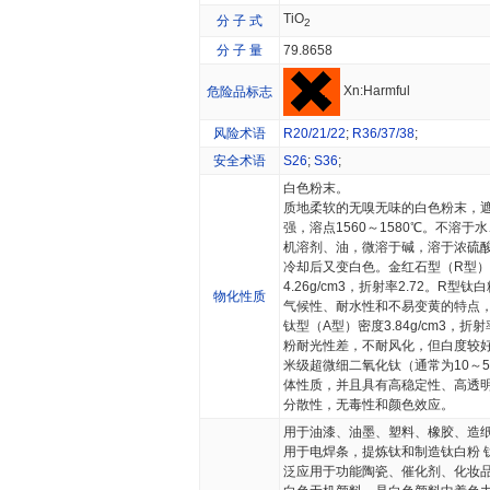
TiO
分 子 式
2
分 子 量
79.8658
Xn:Harmful
危险品标志
风险术语
R20/21/22
;
R36/37/38
;
安全术语
S26
;
S36
;
白色粉末。
质地柔软的无嗅无味的白色粉末，
强，溶点1560～1580℃。不溶于
机溶剂、油，微溶于碱，溶于浓硫酸
冷却后又变白色。金红石型（R型
4.26g/cm3，折射率2.72。R型
物化性质
气候性、耐水性和不易变黄的特点
钛型（A型）密度3.84g/cm3，折射
粉耐光性差，不耐风化，但白度较
米级超微细二氧化钛（通常为10～50
体性质，并且具有高稳定性、高透
分散性，无毒性和颜色效应。
用于油漆、油墨、塑料、橡胶、造纸
用于电焊条，提炼钛和制造钛白粉 钛
泛应用于功能陶瓷、催化剂、化妆