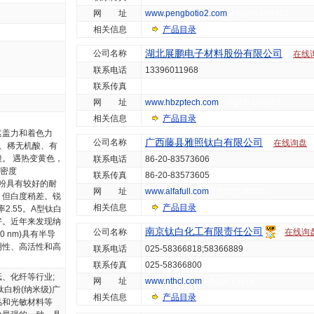
网 址
www.pengbotio2.com
3 hg/sh 104491
相关信息
产品目录
湖北展鹏电子材料股份有限公司
公司名称
在线
联系电话
13396011968
联系传真
网 址
www.hbzptech.com
4 hg/hb 164069
相关信息
产品目录
遮盖力和着色力
广西藤县雅照钛白有限公司
公司名称
在线询盘
水、稀无机酸、有
。 遇热变黄色，
联系电话
86-20-83573606
）密度
联系传真
86-20-83573605
钛白粉具有较好的耐
网 址
www.alfafull.com
5 hg/hz 28438
，但白度稍差。锐
相关信息
产品目录
率2.55。A型钛白
好。近年来发现纳
南京钛白化工有限责任公司
公司名称
在线询
 nm)具有半导
明性、高活性和高
联系电话
025-58366818;58366889
联系传真
025-58366800
、化纤等行业;
网 址
www.nthcl.com
A hg/js 15218
白粉(纳米级)广
相关信息
产品目录
品和光敏材料等