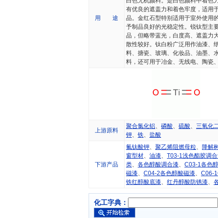
白色无机颜料。是白色颜料中着色
有优良的遮盖力和着色牢度，适用
用 途
品。金红石型特别适用于室外使用
予制品良好的光稳定性。锐钛型主
品，但略带蓝光，白度高、遮盖力
散性较好。钛白粉广泛用作油漆、
料、搪瓷、玻璃、化妆品、油墨、
料，还可用于冶金、无线电、陶瓷
聚合氯化铝
、
磷酸
、
硫酸
、
三氧化
上游原料
钾
、
铁
、
盐酸
氟钛酸钾
、
聚乙烯阻燃母粒
、
降解
窗型材
、
油漆
、
T03-1浅色酯胶调
下游产品
类
、
各色醇酸调合漆
、
C03-1各色
磁漆
、
C04-2各色醇酸磁漆
、
C06
铁红醇酸底漆
、
红丹醇酸防锈漆
、
化工字典：