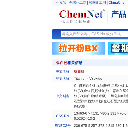
生意宝
|
全球化工网
|
韩国化工网
|
ChinaChem
产品
钛白粉
相关信息
中文名称
钛白粉
英文名称
Titanium(IV) oxide
C.I.颜料白6;钛白;钛酸杆;二氧化钛
钛(IV);金红石;锐钛矿;钛白颜料0-5
中文别名
钛(IV);钛白粉(纳米级);二氧化钛(纳
石型钛白粉;钛白粉(金红石型);锐钛
(锐钛型)
13463-67-7;1317-80-2;1317-70-0
CAS RN
0;52624-13-2
EINECS号
236-675-5;257-372-4;215-280-1;2