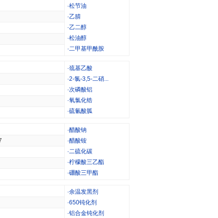
·
松节油
·
乙腈
·
乙二醇
·
松油醇
·
二甲基甲酰胺
·
巯基乙酸
·
2-氯-3,5-二硝...
·
次磷酸铝
·
氧氯化锆
·
硫氰酸胍
·
醋酸钠
7
·
醋酸铵
·
二硫化碳
·
柠檬酸三乙酯
·
硼酸三甲酯
·
余温发黑剂
·
650钝化剂
·
铝合金钝化剂