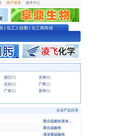
册
·
用户登录
·
服务中心
易
|
化工人脉圈
|
化工网商城
浙江
(7)
天津
(6)
北京
(2)
广西
(1)
广东
(1)
贵州
(1)
企业产品目录
·
聚合硫酸铁液体...
·
聚合硫酸铁
·
液体聚硫酸铁