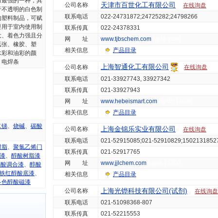
力最强的一种，具
天津市百世化工有限公司
公司名称
在线询盘
于不透明的白色制
联系电话
022-24731872;24725282;24798266
的塑料制品，可赋
要用于室内使用制
联系传真
022-24378331
大、着色力强且分
网 址
www.tjbschem.com
hg/bj 9330
纸张、橡胶、塑
相关信息
产品目录
水彩和油彩的颜
、电焊条
上海智通化工有限公司
公司名称
在线询盘
联系电话
021-33927743, 33927342
联系传真
021-33927943
网 址
www.hebeismart.com
hg/db 14635
相关信息
产品目录
二锑
、
烧碱
、
碳酸
上海金锦乐实业有限公司
公司名称
在线询盘
联系电话
021-52915085;021-52910829;1502131852
树脂
、
聚氯乙烯门
联系传真
021-52917765
合漆
、
醇酸树脂漆
网 址
www.jjlchem.com
hg/sh 15202
醇酸调合漆
、
醇酸
-1铁红醇酸底漆
、
相关信息
产品目录
各色醇酸磁漆
上海光铧科技有限公司(试剂)
公司名称
在线询盘
联系电话
021-51098368-807
联系传真
021-52215553