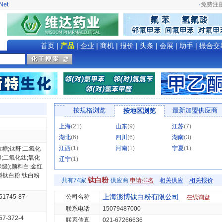
Net
·
免费注
首页
|
产品
|
企业
|
商机
|
报价
|
头条
|
会展
|
助手
|
撮合交
按规格浏览
最新加盟供应商
按地区浏览
上海
(21)
山东
(9)
江苏
(7)
湖北
(6)
四川
(6)
湖南
(3)
江西
(1)
河南
(1)
宁夏
(1)
;钛糖;钛酐;二氧化
20;二氧化鈦;氧化
辽宁
(1)
米级);颜料白;金红
型钛白粉;钛白粉
钛白粉
共有74家
供应商
申请排名
相关供应
相关报价
上海澎博钛白粉有限公司
;51745-87-
公司名称
在线询盘
联系电话
15079487000
57-372-4
联系传真
021-67266636