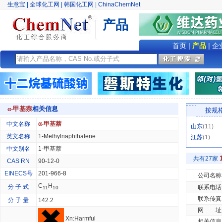
生意宝
|
全球化工网
|
韩国化工网
|
ChinaChemNet
产品
首页
|
产品
|
企
α-甲基萘
相关信息
按规
中文名称
α-甲基萘
山东
(11)
英文名称
1-Methylnaphthalene
江苏
(1)
中文别名
1-甲基萘
共有27家
CAS RN
90-12-0
EINECS号
201-966-8
公司名称
C
H
分 子 式
联系电话
11
10
联系传真
分 子 量
142.2
网 址
Xn:Harmful
相关信息