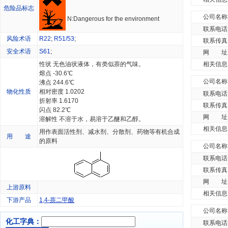
危险品标志
公司名称
N:Dangerous for the environment
联系电话
风险术语
R22
;
R51/53
;
联系传真
安全术语
S61
;
网 址
性状 无色油状液体，有类似萘的气味。
相关信息
熔点 -30.6℃
公司名称
沸点 244.6℃
物化性质
相对密度 1.0202
联系电话
折射率 1.6170
联系传真
闪点 82.2℃
网 址
溶解性 不溶于水，易溶于乙醚和乙醇。
相关信息
用作表面活性剂、减水剂、分散剂、药物等有机合成
用 途
的原料
公司名称
联系电话
联系传真
网 址
上游原料
相关信息
下游产品
1,4-萘二甲酸
公司名称
化工字典：
联系电话