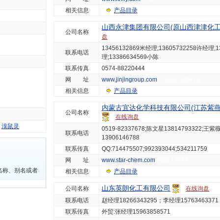
相关信息
产品目录
山西永津集团有限公司(原山西津津化工
公司名称
盘
13456132869米经理;13605732258许经理;1
联系电话
理;13386634569小陈
联系传真
0574-88220444
网 址
www.jinjingroup.com
A hg/hz 220415
相关信息
产品目录
内蒙古宜达化学科技有限公司(江苏紫燕
公司名称
在线询盘
、
溴鼠灵
0519-82337678;陈文星13814793322;王紫
联系电话
13906146788
联系传真
QQ:714475507;992393044;534211759
网 址
www.star-chem.com
hg/js 17643
名称、别名或者
相关信息
产品目录
山东英朗化工有限公司
公司名称
在线询盘
联系电话
赵经理18266343295；李经理15763463371
联系传真
外贸:张经理15963858571