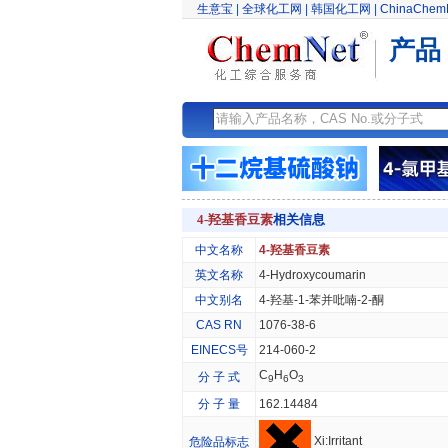
生意宝
|
全球化工网
|
韩国化工网
|
ChinaChem
产品
4-羟基香豆素
相关信息
中文名称
4-羟基香豆素
英文名称
4-Hydroxycoumarin
中文别名
4-羟基-1-苯并吡喃-2-酮
CAS RN
1076-38-6
EINECS号
214-060-2
C
H
O
分 子 式
9
6
3
分 子 量
162.14484
Xi:Irritant
危险品标志