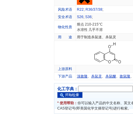
风险术语
R22
;
R36/37/38
;
安全术语
S26
;
S36
;
熔点 210-215°C
物化性质
水溶性 几乎不溶
用 途
用于制造杀鼠迷、杀鼠灵
上游原料
下游产品
溴敌隆
、
杀鼠灵
、
杀鼠醚
、
敌鼠隆
化工字典：
* 使用帮助：
你可以输入产品的中文名称、英文
CAS登记号(即美国化学文摘登记号)进行检索。