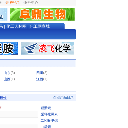
册
·
用户登录
·
服务中心
易
|
化工人脉圈
|
化工网商城
山东
(3)
四川
(2)
山西
(1)
江西
(1)
企业产品目录
报价
盘
·
褪黑素
·
缓释褪黑素
·
二吲哚甲烷
·
白杨素