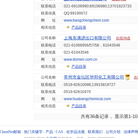
联系电话
021-69106990;69106980;13701823733
联系传真
QQ:89190072
网 址
www.bangchengchem.com
hg/sh 30103
相关信息
产品目录
上海东满进出口有限公司
公司名称
在线询盘
联系电话
021-61066956/57/58，61043548
联系传真
021-61043546
网 址
www.domen.com.cn
hg/sh 30783
相关信息
产品目录
常州市金坛区华邦化工有限公司
公司名称
在
联系电话
0519-82610098;13915819727
联系传真
0519-82610470
网 址
www.huabangchemical.com
hg/js 31038
相关信息
产品目录
共有36条记录， 显示第1-1
ChemNet邮箱
-
热门关键字
-
产品
/
CAS
-
化学品法规
-
联系我们
-
公司介绍
-
法律声