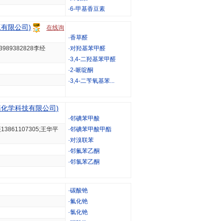
·
6-甲基香豆素
有限公司)
在线询
·
香草醛
3989382828李经
·
对羟基苯甲醛
·
3,4-二羟基苯甲醛
·
2-哌啶酮
·
3,4-二苄氧基苯...
化学科技有限公司)
·
邻碘苯甲酸
薇13861107305;王华平
·
邻碘苯甲酸甲酯
·
对溴联苯
·
邻氟苯乙酮
·
邻氯苯乙酮
·
碳酸铯
·
氟化铯
·
氯化铯