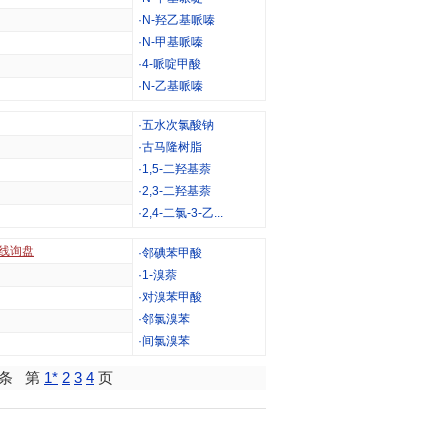
·
N-羟乙基哌嗪
·
N-甲基哌嗪
·
4-哌啶甲酸
·
N-乙基哌嗪
·
五水次氯酸钠
·
古马隆树脂
·
1,5-二羟基萘
·
2,3-二羟基萘
·
2,4-二氯-3-乙...
线询盘
·
邻碘苯甲酸
·
1-溴萘
·
对溴苯甲酸
·
邻氯溴苯
·
间氯溴苯
0条 第
1*
2
3
4
页
明