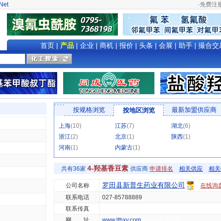
Net
·
免费注
首页
|
产品
|
企业
|
商机
|
报价
|
头条
|
会展
|
助手
|
撮合交
按规格浏览
最新加盟供应商
按地区浏览
上海
(10)
江苏
(7)
湖北
(6)
浙江
(2)
北京
(1)
陕西
(1)
河南
(1)
内蒙古
(1)
4-羟基香豆素
共有36家
供应商
申请排名
相关供应
相关
罗田县新普生药业有限公司
公司名称
在线询
联系电话
027-85788889
联系传真
网 址
www.lthxy.com
A hg/hz 30285