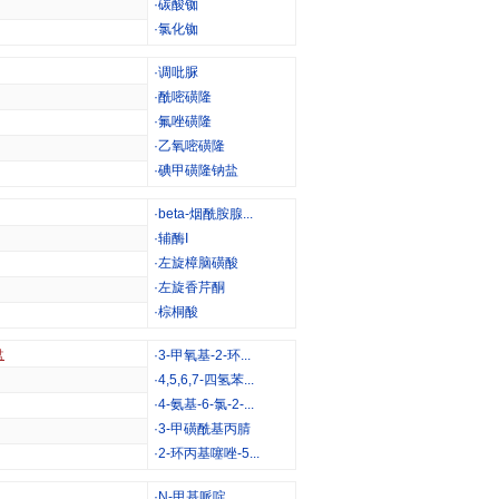
·
碳酸铷
·
氯化铷
·
调吡脲
·
酰嘧磺隆
·
氟唑磺隆
·
乙氧嘧磺隆
·
碘甲磺隆钠盐
·
beta-烟酰胺腺...
·
辅酶I
·
左旋樟脑磺酸
·
左旋香芹酮
·
棕桐酸
盘
·
3-甲氧基-2-环...
·
4,5,6,7-四氢苯...
·
4-氨基-6-氯-2-...
·
3-甲磺酰基丙腈
·
2-环丙基噻唑-5...
·
N-甲基哌啶