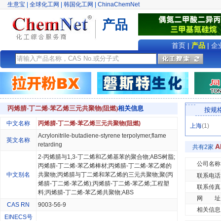
生意宝
|
全球化工网
|
韩国化工网
|
ChinaChemNet
产品
首页
|
产品
|
企
丙烯腈-丁二烯-苯乙烯三元共聚物(阻燃)
相关信息
按规
中文名称
丙烯腈-丁二烯-苯乙烯三元共聚物(阻燃)
上海
(1)
Acrylonitrile-butadiene-styrene terpolymer,flame
英文名称
retarding
A
共有2家
2-丙烯腈与1,3-丁二烯和乙烯基苯的聚合物;ABS树脂;
公司名称
丙烯腈-丁二烯-苯乙烯棒材;丙烯腈-丁二烯-苯乙烯的
中文别名
共聚物;丙烯腈与丁二烯和苯乙烯的三元共聚物;聚(丙
联系电话
烯腈-丁二烯-苯乙烯);丙烯腈-丁二烯-苯乙烯;工程塑
联系传真
料;丙烯腈-丁二烯-苯乙烯共聚物;ABS
网 址
CAS RN
9003-56-9
相关信息
EINECS号