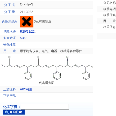
公司名称
C
H
N
分 子 式
15
17
联系电话
分 子 量
211.3022
联系传真
网 址
Xn:有害物质
危险品标志
相关信息
风险术语
R20/21/22
;
安全术语
S36
;
物化性质
用 途
用于制备仪表、电气、电器、机械等各种零件
点击看大图
上游原料
ABS树脂
下游产品
化工字典：