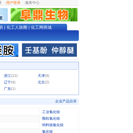
册
·
用户登录
·
服务中心
易
|
化工人脉圈
|
化工网商城
浙江
(12)
天津
(9)
辽宁
(4)
北京
(2)
广东
(1)
企业产品目录
·
工业氯化铵
·
颗粒氯化铵
·
饲料级氯化铵
·
氯化铵