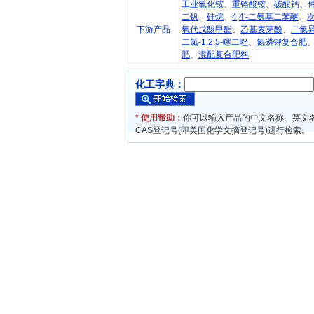
工业氯化铵
、
重铬酸铵
、
碳酸钙
、
二钒
、
硅烷
、
4,4'-二氨基二苯醚
、
下游产品
氧代戊酸甲酯
、
乙基麦芽酚
、
二氯
二氯-1,2,5-噻二唑
、
氮磷钾复合肥
肥
、
混配复合肥料
化工字典：
* 使用帮助：
你可以输入产品的中文名称、英文
CAS登记号(即美国化学文摘登记号)进行检索。