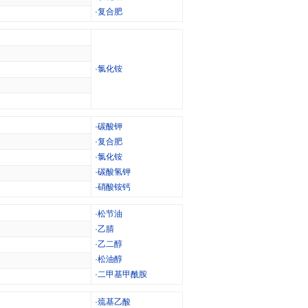
·
复合肥
·
氯化铵
·
碳酸钾
·
复合肥
·
氯化铵
·
碳酸氢钾
·
硝酸铵钙
·
松节油
·
乙腈
·
乙二醇
·
松油醇
·
二甲基甲酰胺
·
巯基乙酸