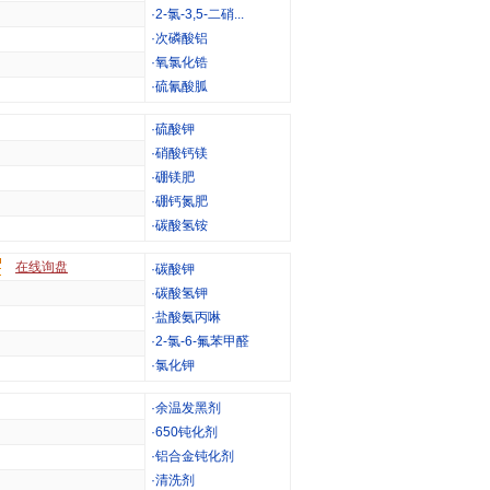
·
2-氯-3,5-二硝...
·
次磷酸铝
·
氧氯化锆
·
硫氰酸胍
·
硫酸钾
·
硝酸钙镁
·
硼镁肥
·
硼钙氮肥
·
碳酸氢铵
在线询盘
·
碳酸钾
·
碳酸氢钾
·
盐酸氨丙啉
·
2-氯-6-氟苯甲醛
·
氯化钾
·
余温发黑剂
·
650钝化剂
·
铝合金钝化剂
·
清洗剂