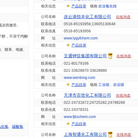
相关信息
产品目录
规格:
农业氯化铵
连云港悦丰化工有限公司
公司名称
在线询盘
联系电话
0518-85193956;13605130648
咸凉而微苦。
联系传真
0518-85193956
于醇，不溶于丙酮
网 址
www.lygyfchem.com
3 hg/js 271157
相关信息
产品目录
料、鞣革、电镀、
文通钾盐集团有限公司
公司名称
在线询盘
联系电话
021-80179166
联系传真
021-33628870 33628880
网 址
www.wentong.com
A hg/sh 14790
相关信息
产品目录
规格:
工业级、农业级
天津市百世化工有限公司
公司名称
在线询盘
联系电话
022-24731872;24725282;24798266
联系传真
022-24378331
网 址
www.tjbschem.com
hg/bj 9330
相关信息
产品目录
氯化氢
、
碳酸氢
上海智通化工有限公司
公司名称
在线询盘