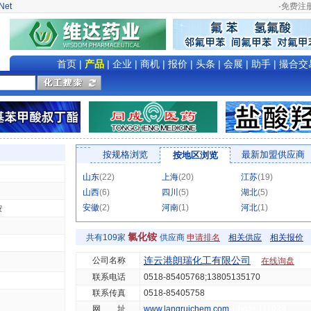
Net
·
免费注
首页
|
产品
|
企业
|
商机
|
报价
|
头条
|
会展
|
助手
|
撮合交
按规格浏览
最新加盟供应商
按地区浏览
山东
(22)
上海
(20)
江苏
(19)
山西
(6)
四川
(5)
湖北
(5)
安徽
(2)
河南
(1)
河北
(1)
铵
氯化铵
共有109家
供应商
申请排名
相关供应
相关报价
连云港朗瑞化工有限公司
公司名称
在线询盘
联系电话
0518-85405768;13805135170
联系传真
0518-85405758
网 址
www.langruichem.com
1 hg/js 111939