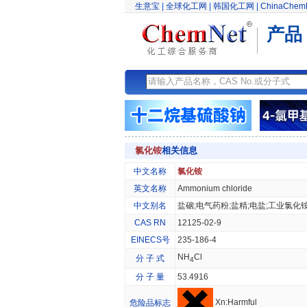
生意宝
|
全球化工网
|
韩国化工网
|
ChinaChem
产品
氯化铵
相关信息
中文名称
氯化铵
英文名称
Ammonium chloride
中文别名
盐硇;电气药粉;盐精;电盐;工业氯化
CAS RN
12125-02-9
EINECS号
235-186-4
NH
Cl
分 子 式
4
分 子 量
53.4916
Xn:Harmful
危险品标志