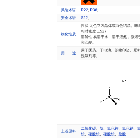
风险术语
R22
;
R36
;
安全术语
S22
;
性状 无色立方晶体或白色结晶。味
相对密度 1.527
物化性质
溶解性 易溶于水，溶于液氨，微溶
和乙醚。
用于医药、干电池、织物印染、肥
用 途
洗涤剂等。
二氧化碳
、
氨
、
氯化钾
、
氯化钠
、
上游原料
铵
、
硝酸铵
、
硝酸铵
、
盐酸