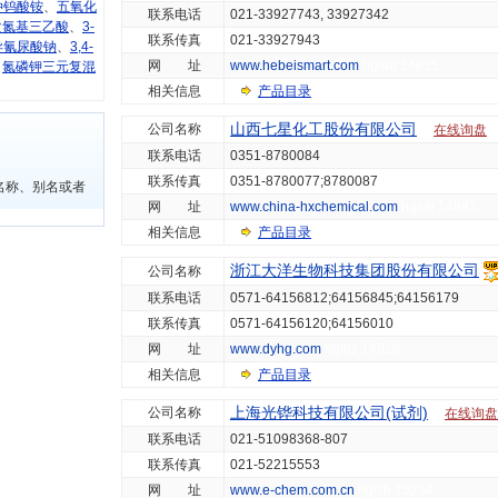
仲钨酸铵
、
五氧化
联系电话
021-33927743, 33927342
次氮基三乙酸
、
3-
联系传真
021-33927943
异氰尿酸钠
、
3,4-
网 址
www.hebeismart.com
hg/db 14635
、
氮磷钾三元复混
相关信息
产品目录
山西七星化工股份有限公司
公司名称
在线询盘
联系电话
0351-8780084
联系传真
0351-8780077;8780087
名称、别名或者
网 址
www.china-hxchemical.com
hg/sh 14883
相关信息
产品目录
浙江大洋生物科技集团股份有限公司
公司名称
联系电话
0571-64156812;64156845;64156179
联系传真
0571-64156120;64156010
网 址
www.dyhg.com
hg/hz 14926
相关信息
产品目录
上海光铧科技有限公司(试剂)
公司名称
在线询盘
联系电话
021-51098368-807
联系传真
021-52215553
网 址
www.e-chem.com.cn
hg/sh 15234