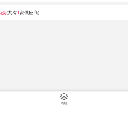
丙烷
(共有
1
家供应商)
商机