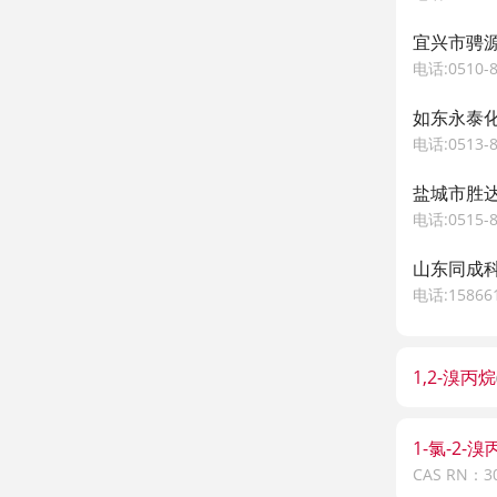
宜兴市骋源
电话:0510-8
如东永泰
电话:0513-8
盐城市胜达
电话:0515-8
山东同成
电话:158661
1,2-溴丙烷
1-氯-2-溴
CAS RN：30