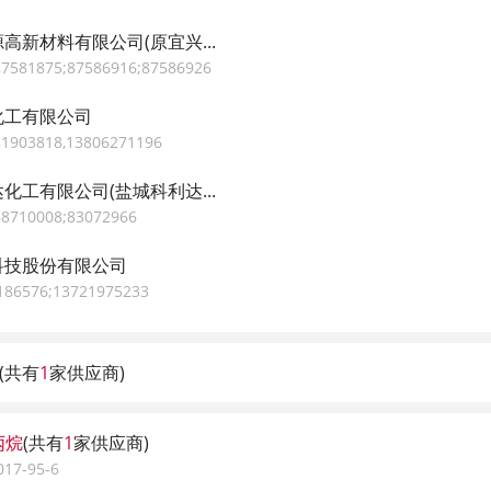
高新材料有限公司(原宜兴...
7581875;87586916;87586926
化工有限公司
1903818,13806271196
化工有限公司(盐城科利达...
8710008;83072966
科技股份有限公司
86576;13721975233
(共有
1
家供应商)
丙烷
(共有
1
家供应商)
17-95-6