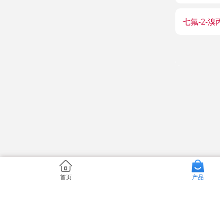
七氟-2-溴
首页
产品