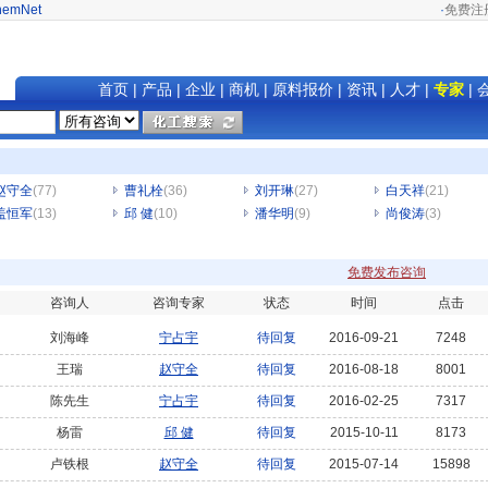
hemNet
·
免费注
首页
|
产品
|
企业
|
商机
|
原料报价
|
资讯
|
人才
|
专家
|
赵守全
(77)
曹礼栓
(36)
刘开琳
(27)
白天祥
(21)
盖恒军
(13)
邱 健
(10)
潘华明
(9)
尚俊涛
(3)
免费发布咨询
咨询人
咨询专家
状态
时间
点击
刘海峰
宁占宇
待回复
2016-09-21
7248
王瑞
赵守全
待回复
2016-08-18
8001
陈先生
宁占宇
待回复
2016-02-25
7317
杨雷
邱 健
待回复
2015-10-11
8173
卢铁根
赵守全
待回复
2015-07-14
15898