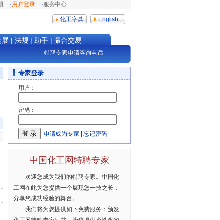
册
·
用户登录
·
服务中心
化工字典
English
会展
|
法规
|
助手
|
撮合交易
特聘专家申请咨询电话：0571-88228404，邮箱：info@netsun.com
专家登录
用户：
密码：
申请成为专家
|
忘记密码
中国化工网特聘专家
欢迎您成为我们的特聘专家。中国化
工网在此为您提供一个展现您一技之长，
分享您成功经验的舞台。
我们将为您提供如下免费服务：颁发