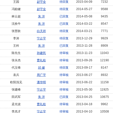
王园
赵守全
待回复
2015-04-09
7232
冯贻健
赵守全
待回复
2014-05-27
9588
林云超
朱 洋
已回复
2014-05-08
9435
沈拴牛
朱 洋
已回复
2014-03-22
8547
张慧耿
白天祥
待回复
2014-03-21
7771
李涛
宁占宇
待回复
2013-12-29
9929
王科
朱 洋
已回复
2013-11-28
8909
陈先生
孙建民
待审核
2013-11-23
11043
张永杰
曹礼栓
待审核
2013-09-26
12190
代玉锋
邱 健
待回复
2013-09-17
8147
袁兵
周广宇
待审核
2013-06-27
8932
欧阳浅见
潘华明
待审核
2013-06-22
11158
张建峰
宁占宇
待审核
2013-05-30
11925
田武军
朱 洋
已回复
2013-04-25
10675
孟光波
曹礼栓
待审核
2013-04-18
9962
李杰才
宁占宇
待审核
2013-04-10
10508