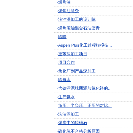
煤焦油
·
煤焦油除杂
·
洗油深加工的设计院
·
煤焦渣油混合石油沥青
·
除味
·
Aspen Plus化工过程模拟技...
·
重苯深加工项目
·
项目合作
·
焦化厂副产品深加工
·
除氧水
·
含铁污泥球团添加氯化镁的...
·
生产氨水
·
负压、半负压、正压的对比...
·
洗油深加工
·
煤炭中的硫磺石
·
硫化氢不合格分析原因
·