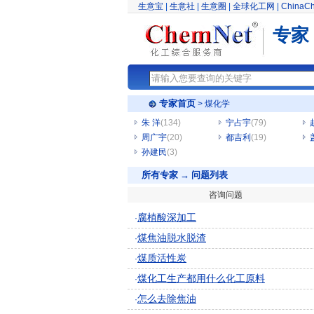
生意宝
|
生意社
|
生意圈
|
全球化工网
|
ChinaC
专家
专家首页
> 煤化学
朱 洋
(134)
宁占宇
(79)
周广宇
(20)
都吉利
(19)
孙建民
(3)
所有专家 → 问题列表
咨询问题
腐植酸深加工
·
煤焦油脱水脱渣
·
煤质活性炭
·
煤化工生产都用什么化工原料
·
怎么去除焦油
·