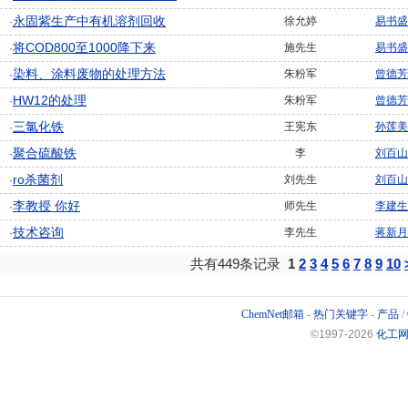
永固紫生产中有机溶剂回收
徐允婷
易书盛
·
将COD800至1000降下来
施先生
易书盛
·
染料、涂料废物的处理方法
朱粉军
曾德芳
·
HW12的处理
朱粉军
曾德芳
·
三氯化铁
王宪东
孙莲美
·
聚合硫酸铁
李
刘百山
·
ro杀菌剂
刘先生
刘百山
·
李教授 你好
师先生
李建生
·
技术咨询
李先生
蒋新月
·
共有449条记录
1
2
3
4
5
6
7
8
9
10
ChemNet邮箱
-
热门关键字
-
产品
/
©1997-
2026
化工