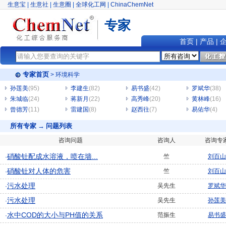
生意宝
|
生意社
|
生意圈
|
全球化工网
|
ChinaChemNet
专家
首页
|
产品
|
专家首页
> 环境科学
孙莲美
(95)
李建生
(82)
易书盛
(42)
罗斌华
(38)
朱城临
(24)
蒋新月
(22)
高秀峰
(20)
黄林峰
(16)
曾德芳
(11)
雷建国
(8)
赵西往
(7)
易佑华
(4)
所有专家 → 问题列表
咨询问题
咨询人
咨询专
硝酸钍配成水溶液，喷在墙...
竺
刘百山
·
硝酸钍对人体的危害
竺
刘百山
·
污水处理
吴先生
罗斌华
·
污水处理
吴先生
孙莲美
·
水中COD的大小与PH值的关系
范振生
易书盛
·