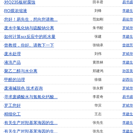
对Q235板材腐蚀
田丰君
易书盛
·
RO膜浓缩液
刘锋
李建生
·
您好！易先生，想向您请教...
范如刚
易佑华
·
废水中氯化钠与硫酸钠分离
朱书蛟
罗斌华
·
如何计算scr反应中的耗水量
张建
李建生
·
曾教授，你好。请教下一下
张锦承
曾德芳
·
废水处理
刘伟
罗斌华
·
液洗产品
黄胜林
李建生
·
聚乙二醇与水分离
郑建鸿
孙莲美
·
甲醛的治理
徐循
赵西往
·
废液碱脱色 技术咨询
张永辉
罗斌华
·
寻求废磷酸水与氢氧化钙酸...
李星奇
易书盛
·
罗工您好
华滨
罗斌华
·
精细化工
王志
李建生
·
有关生产对羟基苯海因的生...
张先生
李建生
·
有关生产对羟基苯海因的生...
张先生
李建生
·